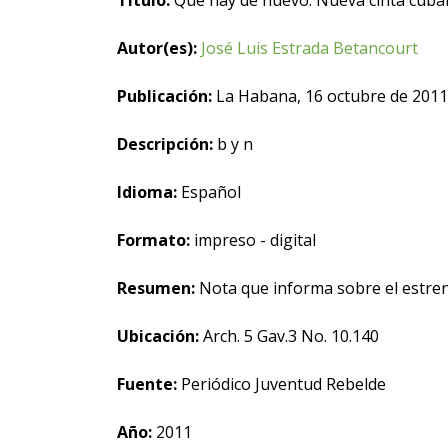
Título:
Qué hay de nuevo. Nueva cinta cuban
Autor(es):
José Luis Estrada Betancourt
Publicación:
La Habana, 16 octubre de 2011
Descripción:
b y n
Idioma:
Español
Formato:
impreso - digital
Resumen:
Nota que informa sobre el estren
Ubicación:
Arch. 5 Gav.3 No. 10.140
Fuente:
Periódico Juventud Rebelde
Año:
2011