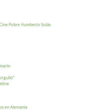
 Cine Pobre Humberto Solás
inario
orgullo"
atina
os en Alemania