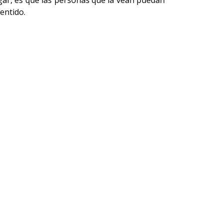
gar, es que las personas que la vean puedan
entido.