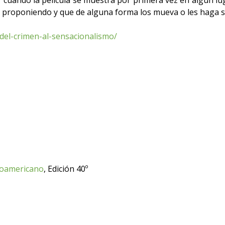
cuando la película se muestra por primera vez en algún lu
á proponiendo y que de alguna forma los mueva o les haga s
del-crimen-al-sensacionalismo/
inoamericano
, Edición 40º