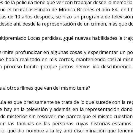
 de la película tiene que ver con trabajar desde la memoria
fue el brutal asesinato de Mónica Briones el año 84 en Ch
más de 10 años después, se hizo un programa de televisión 
e desde ahí, desde la representación de un crimen, más que d
ipremiado Locas perdidas, ¿qué nuevas habilidades le trajo d
ermite profundizar en algunas cosas y experimentar un poc
que había realizado en mis cortos, manteniendo casi al m
un proceso bonito porque juntos hemos ido descubriendo
te a otros filmes que van del mismo tema?
lícula es que precisamente se trata de lo que sucede con la 
que hay en la televisión y además en la representación dond
de misterios sin resolver, me parece que el mismo cuestiona
n las familias de las personas cuyas historias estamos
io, que dio nombre a la ley anti discriminación que tenem