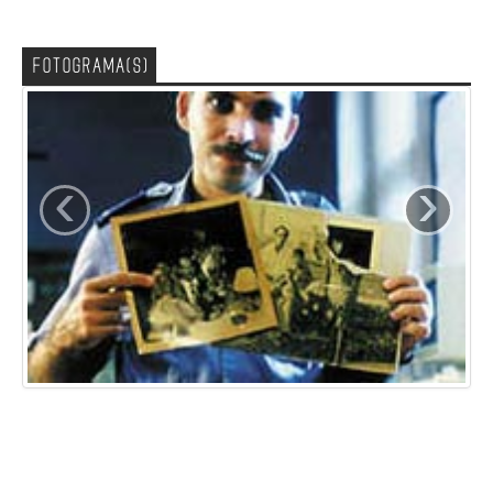
FOTOGRAMA(S)
‹
›