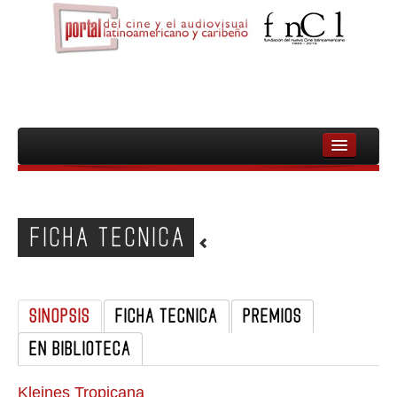
INICIO
FNCL
FICHA TECNICA
PELICULAS
CINEASTAS
SINOPSIS
FICHA TECNICA
PREMIOS
DOCUMENTALES
EN BIBLIOTECA
MUJERES
AUDIOVISUAL INDIGENA Y COMUNITARIO
Kleines Tropicana