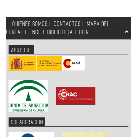
QUIENES SOMOS
CONTACTOS
MAPA DEL
|
|
PORTAL
FNCL
BIBLIOTECA
OCAL
|
|
|
APOYO DE
COLABORACION