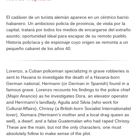
GALERIA
El cadáver de un turista alemán aparece en un céntrico barrio
habanero. Un ambicioso policía de provincia, de visita por la
capital, tratará por todos los medios de encargarse del extraño
asunto; oportunidad ideal para escapar de su remoto pueblo.
Historia policíaca y de espionaje cuyo origen se remonta a un
pequeño cabaret de los años 40.
Lorenzo, a Cuban policeman specializing in grave robberies is
sent to Havana to investigate the death of a Havana-born
German national, Hermann (or German in Spanish) found in a
famous grave. Lorenzo recounts his findings to the police chief
(Major Anancio) as he investigates Dora, an elevator operator
and Herrmann's landlady, Aguila and Silvia (who work for
Cultural Affairs), Chrissy (a British-born Socialist Internationalist
lover), Xiomara (Hermann's mother and a local drag queen as
well), a dwarf, and a false Guatemalan who had raped Chrissy.
These are the main, but not the only characters, one must
absolutely follow to make sense of the plot.