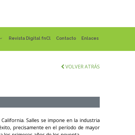
Revista Digital fnCl
Contacto
Enlaces
VOLVER ATRÁS
lifornia. Salles se impone en la industria
 éxito, precisamente en el período de mayor
sta los primeros años de los noventa.