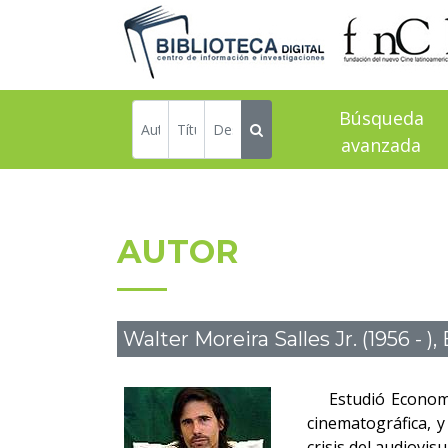
Búsqueda
avanzada
AUTOR
Walter Moreira Salles Jr. (1956 - ), 
Estudió Economía 
cinematográfica, y
crisis del audiovis