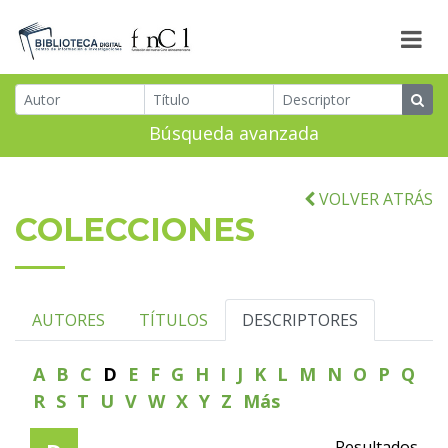
Búsqueda avanzada
VOLVER ATRÁS
COLECCIONES
AUTORES
TÍTULOS
DESCRIPTORES
A
B
C
D
E
F
G
H
I
J
K
L
M
N
O
P
Q
R
S
T
U
V
W
X
Y
Z
Más
Resultados