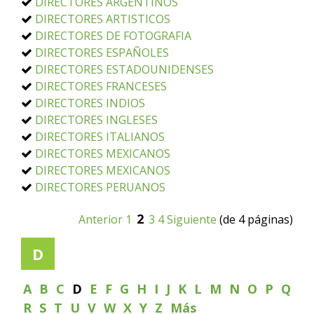
DIRECTORES ARGENTINOS
DIRECTORES ARTISTICOS
DIRECTORES DE FOTOGRAFIA
DIRECTORES ESPAÑOLES
DIRECTORES ESTADOUNIDENSES
DIRECTORES FRANCESES
DIRECTORES INDIOS
DIRECTORES INGLESES
DIRECTORES ITALIANOS
DIRECTORES MEXICANOS
DIRECTORES MEXICANOS
DIRECTORES PERUANOS
2
Anterior
1
3
4
Siguiente
(de 4 páginas)
D
A
B
C
D
E
F
G
H
I
J
K
L
M
N
O
P
Q
R
S
T
U
V
W
X
Y
Z
Más