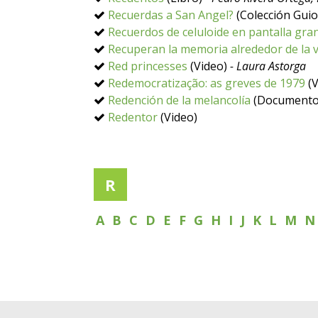
Recuerdas a San Angel?
(Colección Gui
Recuerdos de celuloide en pantalla gra
Recuperan la memoria alrededor de la v
Red princesses
(Video)
- Laura Astorga
Redemocratização: as greves de 1979
(V
Redención de la melancolía
(Document
Redentor
(Video)
R
A
B
C
D
E
F
G
H
I
J
K
L
M