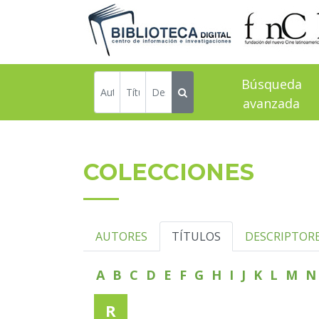
Búsqueda
avanzada
COLECCIONES
AUTORES
TÍTULOS
DESCRIPTOR
A
B
C
D
E
F
G
H
I
J
K
L
M
R