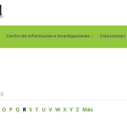
Centro de Información e Investigaciones
Colecciones
ES
N
O
P
Q
R
S
T
U
V
W
X
Y
Z
Más