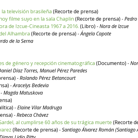
la televisión brasileña
(Recorte de prensa)
oy filme suyo en la sala Chaplin
(Recorte de prensa)
- Pedro
ora de Izcue-Cineasta 1967 a 2016.
(Libro)
- Nora de Izcue
 del Alhambra
(Recorte de prensa)
- Ángela Capote
ardo de la Serna
es de género y recepción cinematográfica
(Documento)
- Nor
Daniel Díaz Torres, Manuel Pérez Paredes
prensa)
- Rolando Pérez Betancourt
ensa)
- Aracelys Bedevia
)
- Magda Matuskova
ensa)
lítica)
- Elaine Vilar Madruga
rensa)
- Rebeca Chávez
ardel, al cumplirse 60 años de su trágica muerte
(Recorte d
varez
(Recorte de prensa)
- Santiago Álvarez Román (Santiago 
Dimas Lidio Pitty