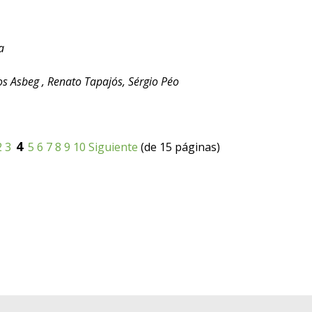
a
os Asbeg , Renato Tapajós, Sérgio Péo
4
2
3
5
6
7
8
9
10
Siguiente
(de 15 páginas)