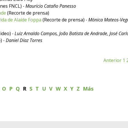
ones FNCL)
- Mauricio Cataño Panesso
nde
(Recorte de prensa)
ida de Alaíde Foppa
(Recorte de prensa)
- Mónica Mateos-Veg
ideo)
- Luiz Arnaldo Campos, João Batista de Andrade, José Carl
o)
- Daniel Díaz Torres
Anterior
1
N
O
P
Q
R
S
T
U
V
W
X
Y
Z
Más