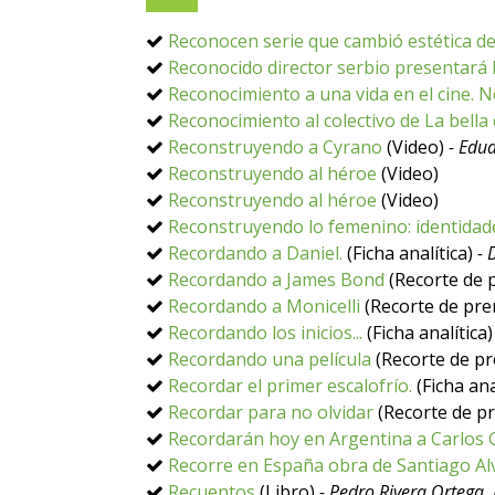
Reconocen serie que cambió estética de 
Reconocido director serbio presentará h
Reconocimiento a una vida en el cine. N
Reconocimiento al colectivo de La bella
Reconstruyendo a Cyrano
(Video)
- Edu
Reconstruyendo al héroe
(Video)
Reconstruyendo al héroe
(Video)
Reconstruyendo lo femenino: identidad
Recordando a Daniel.
(Ficha analítica)
- 
Recordando a James Bond
(Recorte de 
Recordando a Monicelli
(Recorte de pr
Recordando los inicios...
(Ficha analítica
Recordando una película
(Recorte de pr
Recordar el primer escalofrío.
(Ficha ana
Recordar para no olvidar
(Recorte de p
Recordarán hoy en Argentina a Carlos G
Recorre en España obra de Santiago Al
Recuentos
(Libro)
- Pedro Rivera Ortega, 