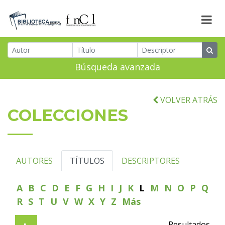
Búsqueda avanzada
VOLVER ATRÁS
COLECCIONES
AUTORES
TÍTULOS
DESCRIPTORES
A
B
C
D
E
F
G
H
I
J
K
L
M
N
O
P
Q
R
S
T
U
V
W
X
Y
Z
Más
Resultados