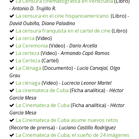
La Censura cinematográfica en Venezuela
(Libro)
- Antonio D. Trujillo R.
La censura en el cine hispanoamericano.
(Libro)
-
David Oubiña, Diana Paladino
La censura franquista en el cartel de cine
(Libro)
La cerca
(Video)
La Ceremonia
(Video)
- Dario Arcella
La certeza
(Video)
- Armando Capó Ramos
La Certeza
(Cartel)
La Ciénaga
(Documento)
- Lucía Carvajal, Olga
Grau
La ciénaga
(Video)
- Lucrecia Leonor Martel
La cinemateca de Cuba
(Ficha analítica)
- Héctor
García Mesa
La Cinemateca de Cuba
(Ficha analítica)
- Héctor
García Mesa
La Cinemateca de Cuba asume nuevos retos
(Recorte de prensa)
- Luciano Castillo Rodríguez
La Cinemateca de Cuba, el sueño de 24 imágenes