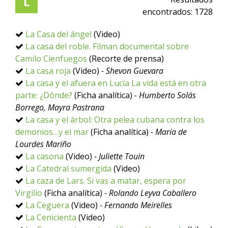
L
encontrados:
1728
La Casa del ángel
(Video)
La casa del roble. Filman documental sobre
Camilo Cienfuegos
(Recorte de prensa)
La casa roja
(Video)
- Shevon Guevara
La casa y el afuera en Lucía La vida está en otra
parte: ¿Dónde?
(Ficha analítica)
- Humberto Solás
Borrego, Mayra Pastrana
La casa y el árbol: Otra pelea cubana contra los
demonios…y el mar
(Ficha analítica)
- María de
Lourdes Mariño
La casona
(Video)
- Juliette Touin
La Catedral sumergida
(Video)
La caza de Lars. Si vas a matar, espera por
Virgilio
(Ficha analítica)
- Rolando Leyva Caballero
La Ceguera
(Video)
- Fernando Meirelles
La Cenicienta
(Video)