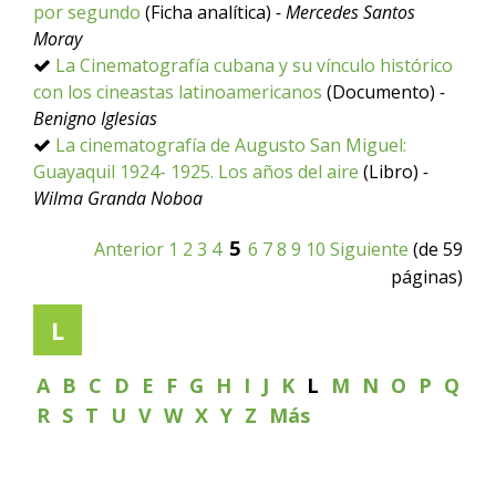
por segundo
(Ficha analítica)
- Mercedes Santos
Moray
La Cinematografía cubana y su vínculo histórico
con los cineastas latinoamericanos
(Documento)
-
Benigno Iglesias
La cinematografía de Augusto San Miguel:
Guayaquil 1924- 1925. Los años del aire
(Libro)
-
Wilma Granda Noboa
5
Anterior
1
2
3
4
6
7
8
9
10
Siguiente
(de 59
páginas)
L
A
B
C
D
E
F
G
H
I
J
K
L
M
N
O
P
Q
R
S
T
U
V
W
X
Y
Z
Más