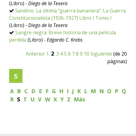
(Libro)
- Diego de la Texera
Sandino. La última "guerra bananera". La Guerra
Constitucionalista (1926-1927) Libro I Tomo I
(Libro)
- Diego de la Texera
Sangre negra. Breve historia de una película
perdida
(Libro)
- Edgardo C. Krebs
2
Anterior
1
3
4
5
6
7
8
9
10
Siguiente
(de 20
páginas)
S
A
B
C
D
E
F
G
H
I
J
K
L
M
N
O
P
Q
R
S
T
U
V
W
X
Y
Z
Más