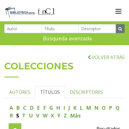
Búsqueda avanzada
VOLVER ATRÁS
COLECCIONES
AUTORES
TÍTULOS
DESCRIPTORES
A
B
C
D
E
F
G
H
I
J
K
L
M
N
O
P
Q
R
S
T
U
V
W
X
Y
Z
Más
Resultados