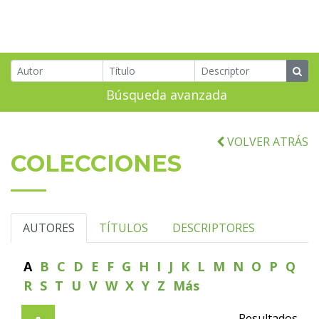
Búsqueda avanzada
VOLVER ATRÁS
COLECCIONES
AUTORES
TÍTULOS
DESCRIPTORES
A
B
C
D
E
F
G
H
I
J
K
L
M
N
O
P
Q
R
S
T
U
V
W
X
Y
Z
Más
Resultados