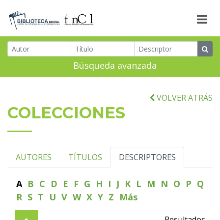
Búsqueda avanzada
VOLVER ATRÁS
COLECCIONES
AUTORES
TÍTULOS
DESCRIPTORES
A
B
C
D
E
F
G
H
I
J
K
L
M
N
O
P
Q
R
S
T
U
V
W
X
Y
Z
Más
Resultados