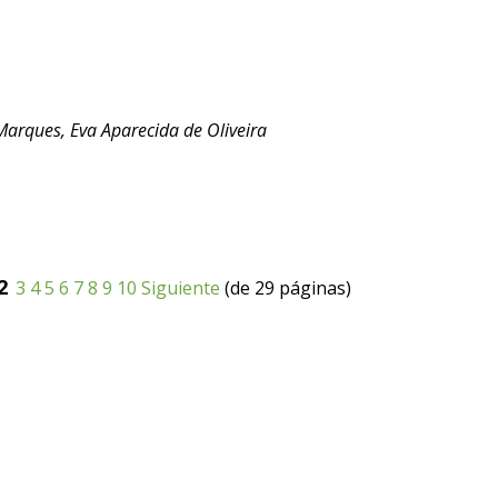
Marques, Eva Aparecida de Oliveira
2
3
4
5
6
7
8
9
10
Siguiente
(de 29 páginas)