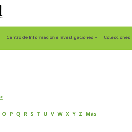
Centro de Información e Investigaciones
Colecciones
ES
N
O
P
Q
R
S
T
U
V
W
X
Y
Z
Más