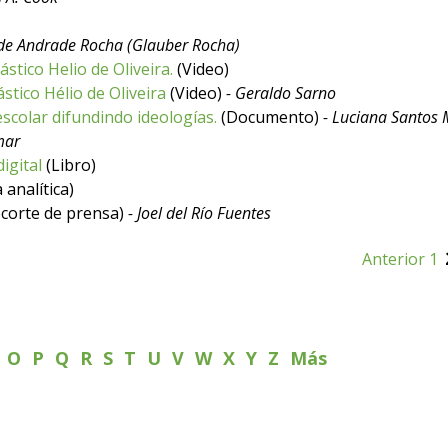
 de Andrade Rocha (Glauber Rocha)
stico Helio de Oliveira.
(Video)
stico Hélio de Oliveira
(Video)
- Geraldo Sarno
scolar difundindo ideologías.
(Documento)
- Luciana Santos 
mar
igital
(Libro)
 analítica)
corte de prensa)
- Joel del Río Fuentes
Anterior
1
N
O
P
Q
R
S
T
U
V
W
X
Y
Z
Más