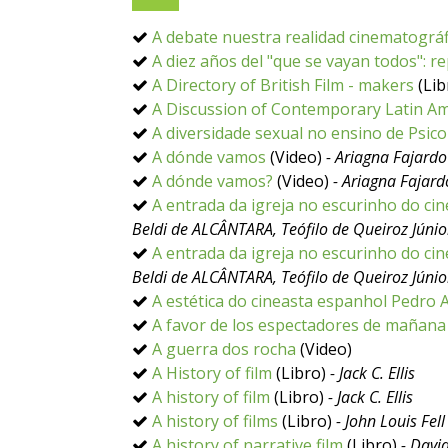
A debate nuestra realidad cinematográf
A diez años del "que se vayan todos": re
A Directory of British Film - makers
(Lib
A Discussion of Contemporary Latin A
A diversidade sexual no ensino de Psic
A dónde vamos
(Video)
- Ariagna Fajardo
A dónde vamos?
(Video)
- Ariagna Fajard
A entrada da igreja no escurinho do cin
Beldi de ALCÂNTARA, Teófilo de Queiroz Júnio
A entrada da igreja no escurinho do cin
Beldi de ALCÂNTARA, Teófilo de Queiroz Júnio
A estética do cineasta espanhol Pedro
A favor de los espectadores de mañana
A guerra dos rocha
(Video)
A History of film
(Libro)
- Jack C. Ellis
A history of film
(Libro)
- Jack C. Ellis
A history of films
(Libro)
- John Louis Fell
A history of narrative film
(Libro)
- Davi