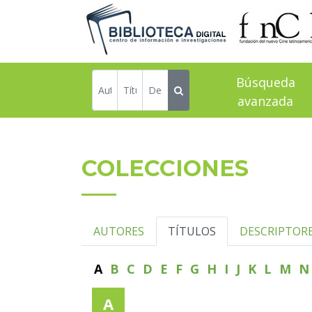
Búsqueda
avanzada
COLECCIONES
AUTORES
TÍTULOS
DESCRIPTOR
A
B
C
D
E
F
G
H
I
J
K
L
M
A