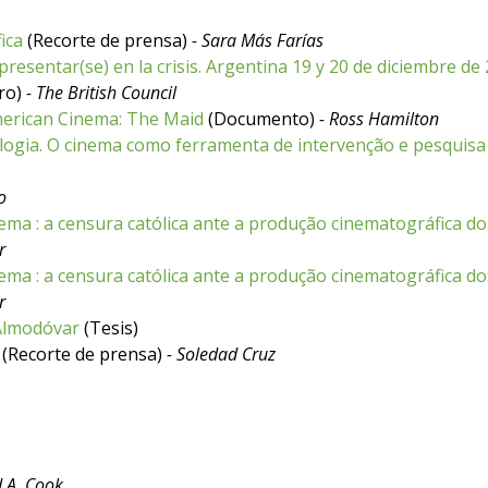
ica
(Recorte de prensa)
- Sara Más Farías
presentar(se) en la crisis. Argentina 19 y 20 de diciembre de
ro)
- The British Council
merican Cinema: The Maid
(Documento)
- Ross Hamilton
ologia. O cinema como ferramenta de intervenção e pesquisa
o
ema : a censura católica ante a produção cinematográfica do
r
ema : a censura católica ante a produção cinematográfica do
r
 Almodóvar
(Tesis)
(Recorte de prensa)
- Soledad Cruz
d A. Cook