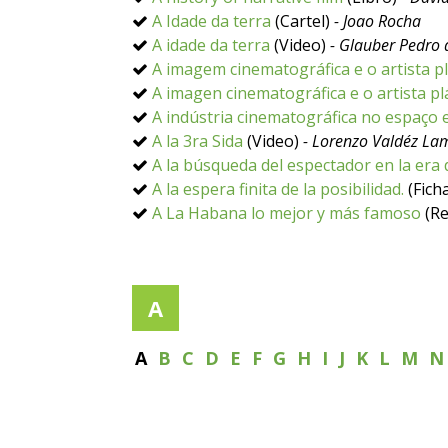
A Idade da terra
(Cartel)
- Joao Rocha
A idade da terra
(Video)
- Glauber Pedro
A imagem cinematográfica e o artista plá
A imagen cinematográfica e o artista plá
A indústria cinematográfica no espaço e
A la 3ra Sida
(Video)
- Lorenzo Valdéz La
A la búsqueda del espectador en la era d
A la espera finita de la posibilidad.
(Ficha
A La Habana lo mejor y más famoso
(Re
A
A
B
C
D
E
F
G
H
I
J
K
L
M