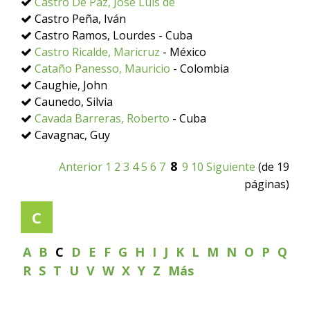
Castro De Paz, José Luis de
Castro Peña, Iván
Castro Ramos, Lourdes - Cuba
Castro Ricalde, Maricruz
- México
Cataño Panesso, Mauricio
- Colombia
Caughie, John
Caunedo, Silvia
Cavada Barreras, Roberto
- Cuba
Cavagnac, Guy
8
Anterior
1
2
3
4
5
6
7
9
10
Siguiente
(de 19
páginas)
C
A
B
C
D
E
F
G
H
I
J
K
L
M
N
O
P
Q
R
S
T
U
V
W
X
Y
Z
Más