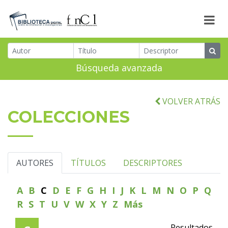
Búsqueda avanzada
VOLVER ATRÁS
COLECCIONES
AUTORES
TÍTULOS
DESCRIPTORES
A
B
C
D
E
F
G
H
I
J
K
L
M
N
O
P
Q
R
S
T
U
V
W
X
Y
Z
Más
Resultados