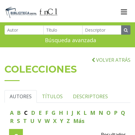
Búsqueda avanzada
VOLVER ATRÁS
COLECCIONES
AUTORES
TÍTULOS
DESCRIPTORES
A
B
C
D
E
F
G
H
I
J
K
L
M
N
O
P
Q
R
S
T
U
V
W
X
Y
Z
Más
Resultados