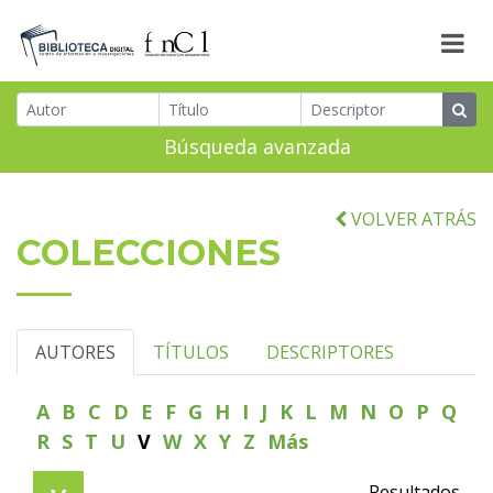
Búsqueda avanzada
VOLVER ATRÁS
COLECCIONES
AUTORES
TÍTULOS
DESCRIPTORES
A
B
C
D
E
F
G
H
I
J
K
L
M
N
O
P
Q
R
S
T
U
V
W
X
Y
Z
Más
Resultados