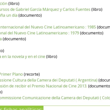
ción
(libro)
ursos de Gabriel García Márquez y Carlos Fuentes
(libro)
iña un día
(documento)
 Internacional del Nuevo Cine Latinoamericano : 1985
(docum
ional del Nuevo Cine Latinoamericano : 1979
(documento)
a
(documento)
o)
 en la novela y en el cine
(libro)
 Primer Plano
(recorte)
sione Cultura della Camera dei Deputati ( Argentina)
(docu
ión de recibir el Premio Nacional de Cine 2013.
(documento
o)
Commissione Comunicazione della Camera dei Deputati ( Col
 fichas analíticas: