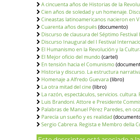
A cincuenta años de Historias de la Revolu
Cien años de soledad y un homenaje. Disc
Cineastas latinoamericanos nacieron en V
Cuarenta años después
(documento)
Discurso de clausura del Séptimo Festival
Discurso Inaugural del I Festival Internac
El Humanismo en la Revolución y la Cultur
El Mejor oficio del mundo
(cartel)
En tensión hacia el Comunismo
(document
Historia y discurso. La estructura narrativa
Homenaje a Alfredo Guevara
(libro)
La otra mitad del cine
(libro)
La razón, espectáculos, servicios. cultura.
Luis Brandoni. Attore e Presidente Commis
Palabras de Manuel Pérez Paredes, en ocas
Parecía un sueño y es realidad
(document
Sergio Cabrera. Regista e Membro della 
Este descriptor está asociado a las