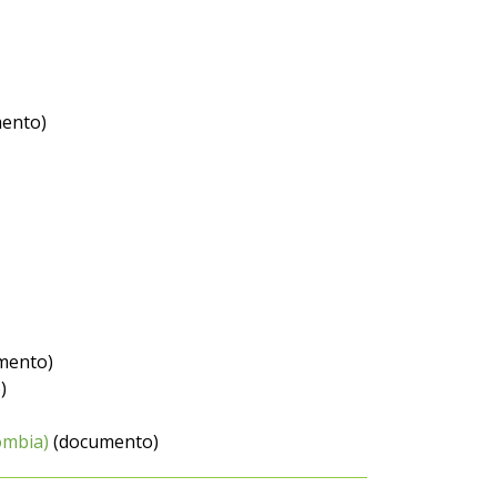
ento)
mento)
)
ombia)
(documento)