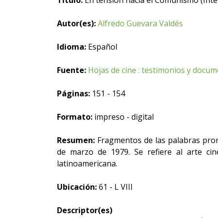
Título:
En tensión hacia el Comunismo (Inte
Autor(es):
Alfredo Guevara Valdés
Idioma:
Español
Fuente:
Hojas de cine : testimonios y docu
Páginas:
151 - 154
Formato:
impreso - digital
Resumen:
Fragmentos de las palabras pro
de marzo de 1979. Se refiere al arte cin
latinoamericana.
Ubicación:
61 - L VIII
Descriptor(es)