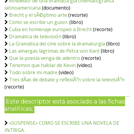
Alrededor de una dramaturgia cinematográfica
latinoamericana
(documento)
Brecht y el sÃ©ptimo arte
(recorte)
Cómo se escribe un guion.
(libro)
Cuba en homenaje europeo a Brecht
(recorte)
Dramática de televisión
(libro)
La Gramática del cine sobre la dramaturgia
(libro)
Las amargas lágrimas de Petra von Kant
(libro)
Que la poesía venga de adentro
(recorte)
Tenemos que hablar de Kevin
(video)
Todo sobre mi madre
(video)
Tres dÃ­as de debate y reflexiÃ³n sobre la televisiÃ³n
(recorte)
Este descriptor está asociado a las fichas
analíticas:
«SUSPENSE» COMO SE ESCRIBE UNA NOVELA DE
INTRIGA.