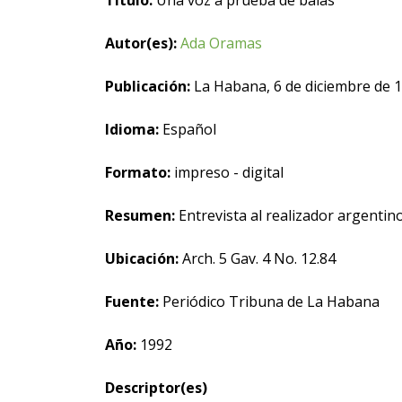
Título:
Una voz a prueba de balas
Autor(es):
Ada Oramas
Publicación:
La Habana, 6 de diciembre de 
Idioma:
Español
Formato:
impreso - digital
Resumen:
Entrevista al realizador argenti
Ubicación:
Arch. 5 Gav. 4 No. 12.84
Fuente:
Periódico Tribuna de La Habana
Año:
1992
Descriptor(es)