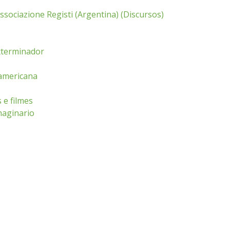
Associazione Registi (Argentina) (Discursos)
exterminador
oamericana
 e filmes
imaginario