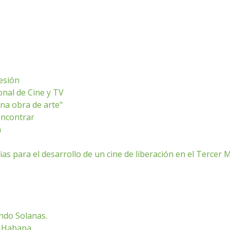
esión
onal de Cine y TV
una obra de arte"
encontrar
a
ias para el desarrollo de un cine de liberación en el Tercer
ando Solanas.
La Habana