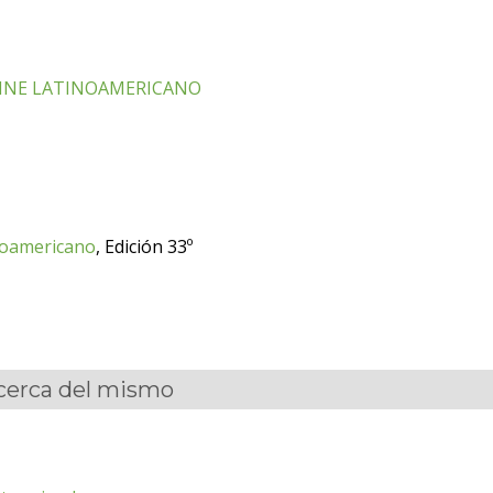
CINE LATINOAMERICANO
inoamericano
, Edición 33º
acerca del mismo