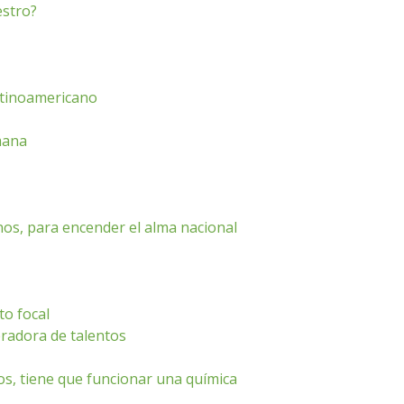
estro?
Latinoamericano
emana
os, para encender el alma nacional
to focal
radora de talentos
os, tiene que funcionar una química