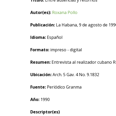
Título:
Entre ausencias y retornos
Autor(es):
Roxana Pollo
Publicación:
La Habana, 9 de agosto de 199
Idioma:
Español
Formato:
impreso - digital
Resumen:
Entrevista al realizador cubano 
Ubicación:
Arch. 5 Gav. 4 No. 9.1832
Fuente:
Periódico Granma
Año:
1990
Descriptor(es)