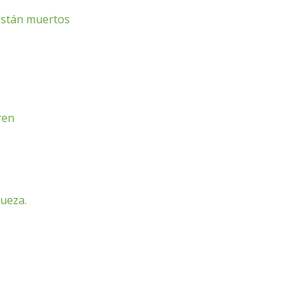
 están muertos
ren
queza.