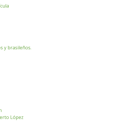
ícula
s y brasileños.
n
berto López