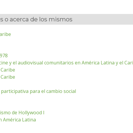
es o acerca de los mismos
aribe
1978
cine y el audiovisual comunitarios en América Latina y el Car
 Caribe
 Caribe
participativa para el cambio social
lismo de Hollywood I
 en América Latina