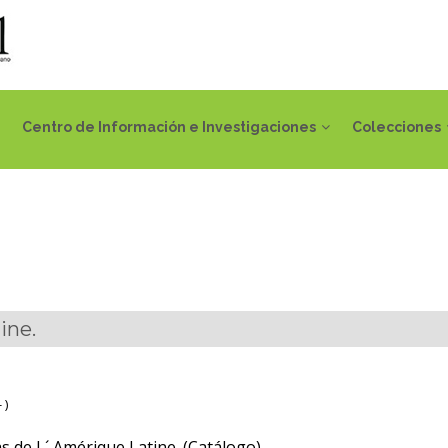
Centro de Información e Investigaciones
Colecciones
ine.
 )
 de L´ Amérique Latine. (Catálogo)