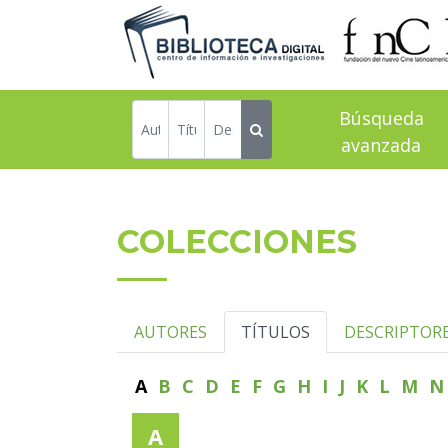
Búsqueda
avanzada
COLECCIONES
AUTORES
TÍTULOS
DESCRIPTOR
A
B
C
D
E
F
G
H
I
J
K
L
M
A