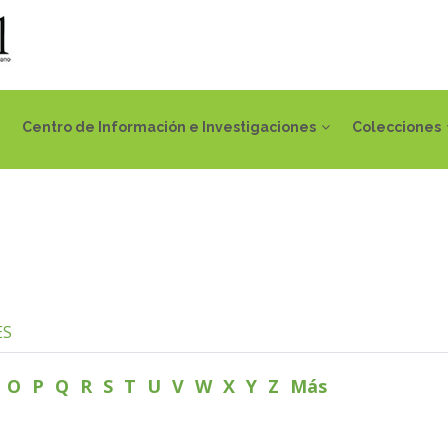
Centro de Información e Investigaciones
Colecciones
ES
N
O
P
Q
R
S
T
U
V
W
X
Y
Z
Más