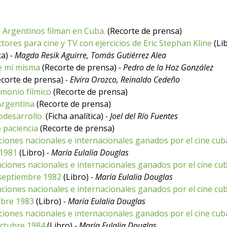
 Argentinos filman en Cuba.
(Recorte de prensa)
ores para cine y TV con ejercicios de Eric Stephan Kline
(Li
ca)
- Magda Resik Aguirre, Tomás Gutiérrez Alea
de mí misma
(Recorte de prensa)
- Pedro de la Hoz González
corte de prensa)
- Elvira Orozco, Reinaldo Cedeño
monio fílmico
(Recorte de prensa)
Argentina
(Recorte de prensa)
bdesarrollo.
(Ficha analítica)
- Joel del Río Fuentes
 paciencia
(Recorte de prensa)
inciones nacionales e internacionales ganados por el cine cub
 1981
(Libro)
- María Eulalia Douglas
tinciones nacionales e internacionales ganados por el cine cu
septiembre 1982
(Libro)
- María Eulalia Douglas
inciones nacionales e internacionales ganados por el cine cu
ubre 1983
(Libro)
- María Eulalia Douglas
nciones nacionales e internacionales ganados por el cine cub
ctubre 1984
(Libro)
- María Eulalia Douglas