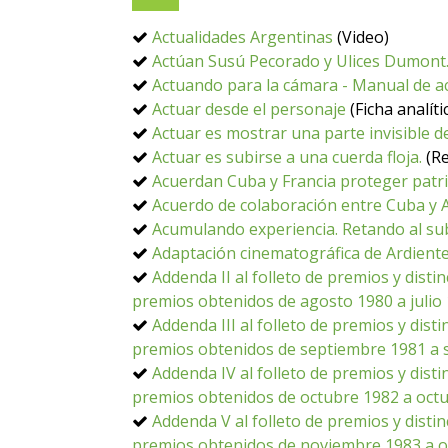
Actualidades Argentinas
(Video)
Actúan Susú Pecorado y Ulices Dumont.
Actuando para la cámara - Manual de act
Actuar desde el personaje
(Ficha analíti
Actuar es mostrar una parte invisible 
Actuar es subirse a una cuerda floja.
(Re
Acuerdan Cuba y Francia proteger patri
Acuerdo de colaboración entre Cuba y 
Acumulando experiencia. Retando al su
Adaptación cinematográfica de Ardiente
Addenda II al folleto de premios y dist
premios obtenidos de agosto 1980 a julio
Addenda III al folleto de premios y dis
premios obtenidos de septiembre 1981 a 
Addenda IV al folleto de premios y dist
premios obtenidos de octubre 1982 a oct
Addenda V al folleto de premios y disti
premios obtenidos de noviembre 1983 a o