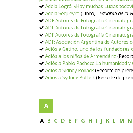
Adela Legrá: «Hay muchas Lucías todav
Adela Sequeyro
(Libro)
- Eduardo de la V
ADF Autores de Fotografía Cinematográ
ADF Autores de Fotografía Cinematográ
ADF Autores de Fotografía Cinematográ
ADF: Asociación Argentina de Autores d
Adiós a Getino, uno de los fundadores
Adiós a los niños de Armendáriz
(Recort
Adiós a Pablo Pacheco.La humanidad y 
Adiós a Sidney Pollack
(Recorte de pren
Adiós a Sydney Pollack
(Recorte de pren
A
A
B
C
D
E
F
G
H
I
J
K
L
M