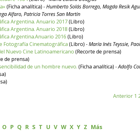
ía»
(Ficha analítica)
- Humberto Solás Borrego, Magda Resik Agui
ega Alfaro, Patricia Torres San Martín
fica Argentina. Anuario 2017
(Libro)
fica Argentina. Anuario 2018
(Libro)
fica Argentina.Anuario 2016
(Libro)
e Fotografía Cinematográfica
(Libro)
- María Inés Teyssie, Paol
 del Nuevo Cine Latinoamericano
(Recorte de prensa)
e de prensa)
sencibilidad de un hombre nuevo.
(Ficha analítica)
- Adolfo C
sa)
sa)
Anterior
1
N
O
P
Q
R
S
T
U
V
W
X
Y
Z
Más