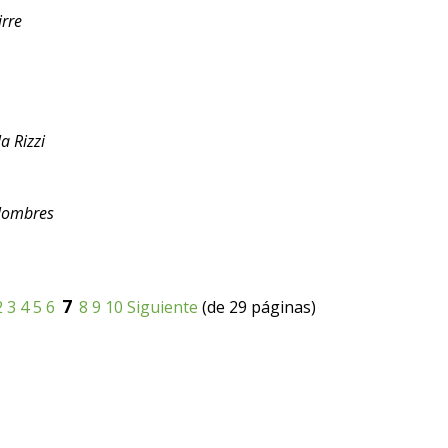
rre
a Rizzi
olombres
7
2
3
4
5
6
8
9
10
Siguiente
(de 29 páginas)