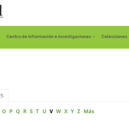
Centro de Información e Investigaciones
Colecciones
ES
N
O
P
Q
R
S
T
U
V
W
X
Y
Z
Más