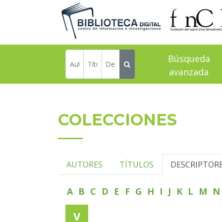
Búsqueda
avanzada
COLECCIONES
AUTORES
TÍTULOS
DESCRIPTOR
A
B
C
D
E
F
G
H
I
J
K
L
M
V