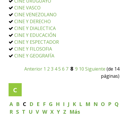
CINE URUGUAYO
CINE VASCO
CINE VENEZOLANO
CINE Y DERECHO
CINE Y DIALECTICA
CINE Y EDUCACIÓN
CINE Y ESPECTADOR
CINE Y FILOSOFIA
CINE Y GEOGRAFÍA
8
Anterior
1
2
3
4
5
6
7
9
10
Siguiente
(de 14
páginas)
C
A
B
C
D
E
F
G
H
I
J
K
L
M
N
O
P
Q
R
S
T
U
V
W
X
Y
Z
Más