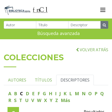
Búsqueda avanzada
VOLVER ATRÁS
COLECCIONES
AUTORES
TÍTULOS
DESCRIPTORES
A
B
C
D
E
F
G
H
I
J
K
L
M
N
O
P
Q
R
S
T
U
V
W
X
Y
Z
Más
Resultados