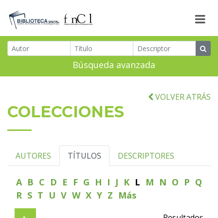
Búsqueda avanzada
VOLVER ATRÁS
COLECCIONES
AUTORES
TÍTULOS
DESCRIPTORES
A
B
C
D
E
F
G
H
I
J
K
L
M
N
O
P
Q
R
S
T
U
V
W
X
Y
Z
Más
Resultados