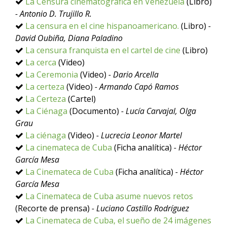
La Censura cinematográfica en Venezuela
(Libro)
- Antonio D. Trujillo R.
La censura en el cine hispanoamericano.
(Libro)
-
David Oubiña, Diana Paladino
La censura franquista en el cartel de cine
(Libro)
La cerca
(Video)
La Ceremonia
(Video)
- Dario Arcella
La certeza
(Video)
- Armando Capó Ramos
La Certeza
(Cartel)
La Ciénaga
(Documento)
- Lucía Carvajal, Olga
Grau
La ciénaga
(Video)
- Lucrecia Leonor Martel
La cinemateca de Cuba
(Ficha analítica)
- Héctor
García Mesa
La Cinemateca de Cuba
(Ficha analítica)
- Héctor
García Mesa
La Cinemateca de Cuba asume nuevos retos
(Recorte de prensa)
- Luciano Castillo Rodríguez
La Cinemateca de Cuba, el sueño de 24 imágenes