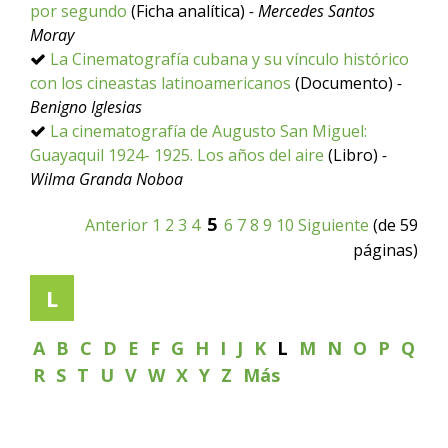
por segundo
(Ficha analítica)
- Mercedes Santos
Moray
La Cinematografía cubana y su vínculo histórico
con los cineastas latinoamericanos
(Documento)
-
Benigno Iglesias
La cinematografía de Augusto San Miguel:
Guayaquil 1924- 1925. Los años del aire
(Libro)
-
Wilma Granda Noboa
5
Anterior
1
2
3
4
6
7
8
9
10
Siguiente
(de 59
páginas)
L
A
B
C
D
E
F
G
H
I
J
K
L
M
N
O
P
Q
R
S
T
U
V
W
X
Y
Z
Más