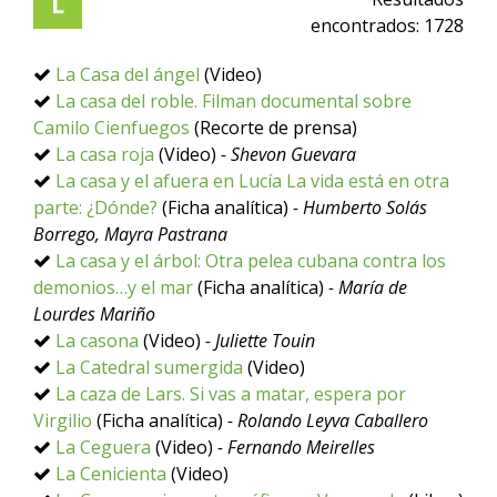
L
encontrados:
1728
La Casa del ángel
(Video)
La casa del roble. Filman documental sobre
Camilo Cienfuegos
(Recorte de prensa)
La casa roja
(Video)
- Shevon Guevara
La casa y el afuera en Lucía La vida está en otra
parte: ¿Dónde?
(Ficha analítica)
- Humberto Solás
Borrego, Mayra Pastrana
La casa y el árbol: Otra pelea cubana contra los
demonios…y el mar
(Ficha analítica)
- María de
Lourdes Mariño
La casona
(Video)
- Juliette Touin
La Catedral sumergida
(Video)
La caza de Lars. Si vas a matar, espera por
Virgilio
(Ficha analítica)
- Rolando Leyva Caballero
La Ceguera
(Video)
- Fernando Meirelles
La Cenicienta
(Video)