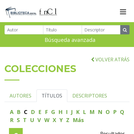
Búsqueda avanzada
VOLVER ATRÁS
COLECCIONES
AUTORES
TÍTULOS
DESCRIPTORES
A
B
C
D
E
F
G
H
I
J
K
L
M
N
O
P
Q
R
S
T
U
V
W
X
Y
Z
Más
Resultados