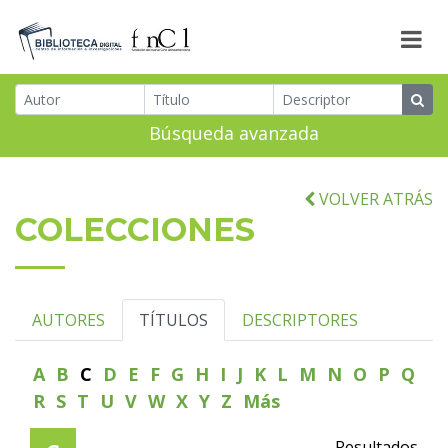
Búsqueda avanzada
VOLVER ATRÁS
COLECCIONES
AUTORES
TÍTULOS
DESCRIPTORES
A
B
C
D
E
F
G
H
I
J
K
L
M
N
O
P
Q
R
S
T
U
V
W
X
Y
Z
Más
Resultados