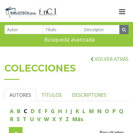
Búsqueda avanzada
VOLVER ATRÁS
COLECCIONES
AUTORES
TÍTULOS
DESCRIPTORES
A
B
C
D
E
F
G
H
I
J
K
L
M
N
O
P
Q
R
S
T
U
V
W
X
Y
Z
Más
Resultados