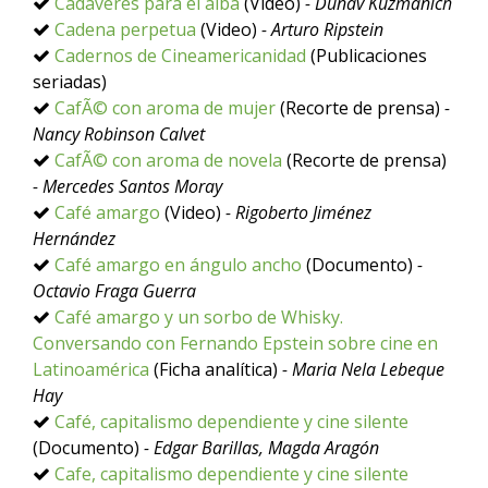
Cadáveres para el alba
(Video)
- Dunav Kuzmanich
Cadena perpetua
(Video)
- Arturo Ripstein
Cadernos de Cineamericanidad
(Publicaciones
seriadas)
CafÃ© con aroma de mujer
(Recorte de prensa)
-
Nancy Robinson Calvet
CafÃ© con aroma de novela
(Recorte de prensa)
- Mercedes Santos Moray
Café amargo
(Video)
- Rigoberto Jiménez
Hernández
Café amargo en ángulo ancho
(Documento)
-
Octavio Fraga Guerra
Café amargo y un sorbo de Whisky.
Conversando con Fernando Epstein sobre cine en
Latinoamérica
(Ficha analítica)
- Maria Nela Lebeque
Hay
Café, capitalismo dependiente y cine silente
(Documento)
- Edgar Barillas, Magda Aragón
Cafe, capitalismo dependiente y cine silente