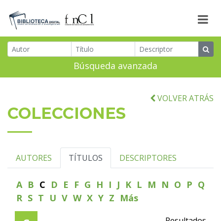
Búsqueda avanzada
VOLVER ATRÁS
COLECCIONES
AUTORES
TÍTULOS
DESCRIPTORES
A
B
C
D
E
F
G
H
I
J
K
L
M
N
O
P
Q
R
S
T
U
V
W
X
Y
Z
Más
Resultados