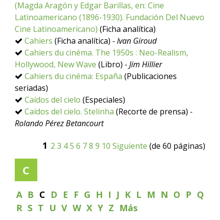
(Magda Aragón y Edgar Barillas, en: Cine
Latinoamericano (1896-1930). Fundación Del Nuevo
Cine Latinoamericano)
(Ficha analítica)
Cahiers
(Ficha analítica)
- Ivan Giroud
Cahiers du cinéma. The 1950s : Neo-Realism,
Hollywood, New Wave
(Libro)
- Jim Hillier
Cahiers du cinéma: España
(Publicaciones
seriadas)
Caídos del cielo
(Especiales)
Caídos del cielo. Stelinha
(Recorte de prensa)
-
Rolando Pérez Betancourt
1
2
3
4
5
6
7
8
9
10
Siguiente
(de 60 páginas)
C
A
B
C
D
E
F
G
H
I
J
K
L
M
N
O
P
Q
R
S
T
U
V
W
X
Y
Z
Más