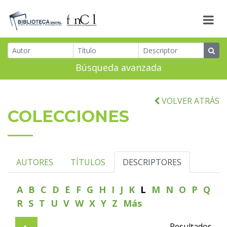
Búsqueda avanzada
VOLVER ATRÁS
COLECCIONES
AUTORES
TÍTULOS
DESCRIPTORES
A
B
C
D
E
F
G
H
I
J
K
L
M
N
O
P
Q
R
S
T
U
V
W
X
Y
Z
Más
Resultados