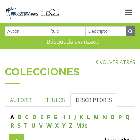
Búsqueda avanzada
VOLVER ATRÁS
COLECCIONES
AUTORES
TÍTULOS
DESCRIPTORES
A
B
C
D
E
F
G
H
I
J
K
L
M
N
O
P
Q
R
S
T
U
V
W
X
Y
Z
Más
Resultados