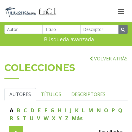
Búsqueda avanzada
VOLVER ATRÁS
COLECCIONES
AUTORES
TÍTULOS
DESCRIPTORES
A
B
C
D
E
F
G
H
I
J
K
L
M
N
O
P
Q
R
S
T
U
V
W
X
Y
Z
Más
Resultados