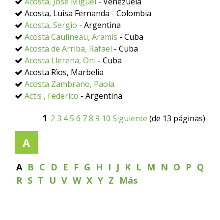
Acosta, José Miguel
- Venezuela
Acosta, Luisa Fernanda - Colombia
Acosta, Sergio
- Argentina
Acosta Caulineau, Aramís
- Cuba
Acosta de Arriba, Rafael
- Cuba
Acosta Llerena, Oni
- Cuba
Acosta Rìos, Marbelia
Acosta Zambrano, Paola
Actis , Federico
- Argentina
1
2
3
4
5
6
7
8
9
10
Siguiente
(de 13 páginas)
A
A
B
C
D
E
F
G
H
I
J
K
L
M
N
O
P
Q
R
S
T
U
V
W
X
Y
Z
Más