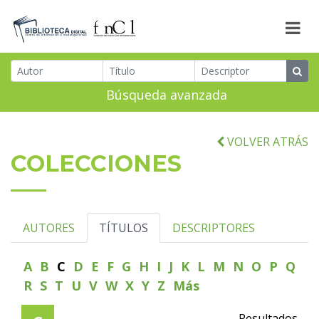
Búsqueda avanzada
VOLVER ATRÁS
COLECCIONES
AUTORES
TÍTULOS
DESCRIPTORES
A
B
C
D
E
F
G
H
I
J
K
L
M
N
O
P
Q
R
S
T
U
V
W
X
Y
Z
Más
Resultados