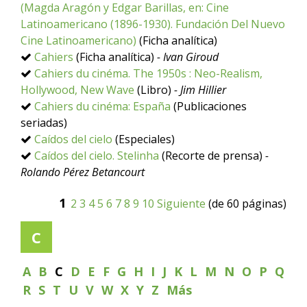
(Magda Aragón y Edgar Barillas, en: Cine
Latinoamericano (1896-1930). Fundación Del Nuevo
Cine Latinoamericano)
(Ficha analítica)
Cahiers
(Ficha analítica)
- Ivan Giroud
Cahiers du cinéma. The 1950s : Neo-Realism,
Hollywood, New Wave
(Libro)
- Jim Hillier
Cahiers du cinéma: España
(Publicaciones
seriadas)
Caídos del cielo
(Especiales)
Caídos del cielo. Stelinha
(Recorte de prensa)
-
Rolando Pérez Betancourt
1
2
3
4
5
6
7
8
9
10
Siguiente
(de 60 páginas)
C
A
B
C
D
E
F
G
H
I
J
K
L
M
N
O
P
Q
R
S
T
U
V
W
X
Y
Z
Más