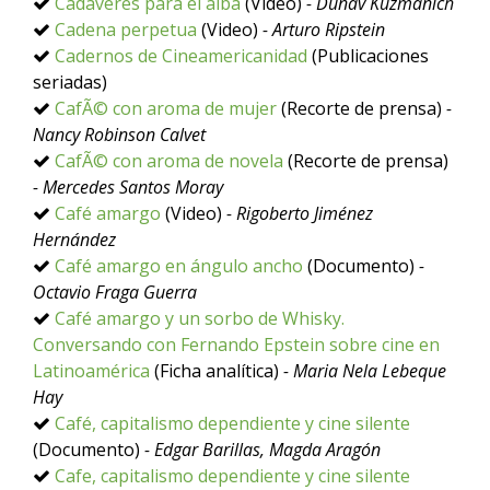
Cadáveres para el alba
(Video)
- Dunav Kuzmanich
Cadena perpetua
(Video)
- Arturo Ripstein
Cadernos de Cineamericanidad
(Publicaciones
seriadas)
CafÃ© con aroma de mujer
(Recorte de prensa)
-
Nancy Robinson Calvet
CafÃ© con aroma de novela
(Recorte de prensa)
- Mercedes Santos Moray
Café amargo
(Video)
- Rigoberto Jiménez
Hernández
Café amargo en ángulo ancho
(Documento)
-
Octavio Fraga Guerra
Café amargo y un sorbo de Whisky.
Conversando con Fernando Epstein sobre cine en
Latinoamérica
(Ficha analítica)
- Maria Nela Lebeque
Hay
Café, capitalismo dependiente y cine silente
(Documento)
- Edgar Barillas, Magda Aragón
Cafe, capitalismo dependiente y cine silente