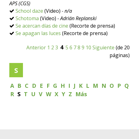
APS (CGS)
School daze
(Video)
- n/a
Schotoma
(Video)
- Adrián Replanski
Se acercan días de cine
(Recorte de prensa)
Se apagan las luces
(Recorte de prensa)
4
Anterior
1
2
3
5
6
7
8
9
10
Siguiente
(de 20
páginas)
S
A
B
C
D
E
F
G
H
I
J
K
L
M
N
O
P
Q
R
S
T
U
V
W
X
Y
Z
Más