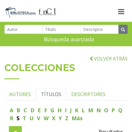
Búsqueda avanzada
VOLVER ATRÁS
COLECCIONES
AUTORES
TÍTULOS
DESCRIPTORES
A
B
C
D
E
F
G
H
I
J
K
L
M
N
O
P
Q
R
S
T
U
V
W
X
Y
Z
Más
Resultados