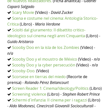
de Nuevos Realizadores.
(Ficha analítica)
- Gabriel
Caparó Salgado
Scary Movie
(Video)
- David Zucker
Scena e costume nel cinema: Antología Storico-
Critica
(Libro)
- Mario Verdone
Sciolti dal giuramento: Il dibattito critico-
ideologico sul cinema negli anni Cinquanta
(Libro)
-
Guido Aristarco
Scooby Doo en la isla de los Zombies
(Video)
-
n/a
Scooby Doo y el moustro de México
(Video)
- n/a
Scooby Doo y la cyber persecución
(Video)
- n/a
Scooby-Doo.
(Video)
Scorsese en tierras del miedo
(Recorte de
prensa)
- Rolando Pérez Betancourt
Screen Reader 1: Cinema/Ideology/Politics
(Libro)
Screening violence
(Libro)
- Stephen Robert Prince
Schermi d´infanzia: II cinema per i ragazzi
(Libro)
- Aldo Modonesi, Cinecircoli Giovanili Socioculturali -