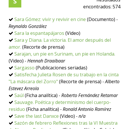
S
encontrados:
574
Sara Gómez: vivir y revivir en cine
(Documento)
-
Reynaldo González
Sara la espantapájaros
(Video)
Sara y Diana. La victoria. El amor después del
amor.
(Recorte de prensa)
Sarajan, un pie en Surinam, un pie en Holanda.
(Video)
- Hennah Draaibaar
Sargasso
(Publicaciones seriadas)
Satisfecha Julieta Rosen de su trabajo en la cinta
"La máscara del Zorro"
(Recorte de prensa)
- Alberto
Estevez Arreola
Saúl
(Ficha analítica)
- Roberto Fernández Retamar
Sauvage. Poética y determinismo del cuerpo-
residuo
(Ficha analítica)
- Ronald Antonio Ramírez
Save the last Danxce
(Video)
- n/a
Sazón de febrero Reflexiones tras la VI Muestra