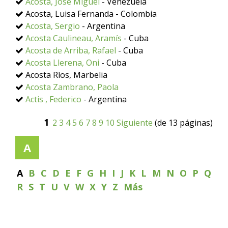
Acosta, José Miguel
- Venezuela
Acosta, Luisa Fernanda - Colombia
Acosta, Sergio
- Argentina
Acosta Caulineau, Aramís
- Cuba
Acosta de Arriba, Rafael
- Cuba
Acosta Llerena, Oni
- Cuba
Acosta Rìos, Marbelia
Acosta Zambrano, Paola
Actis , Federico
- Argentina
1
2
3
4
5
6
7
8
9
10
Siguiente
(de 13 páginas)
A
A
B
C
D
E
F
G
H
I
J
K
L
M
N
O
P
Q
R
S
T
U
V
W
X
Y
Z
Más