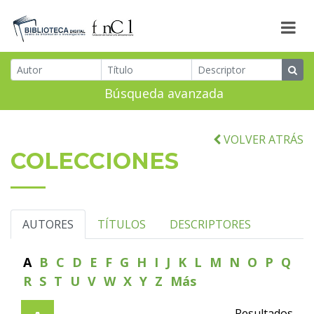
Búsqueda avanzada
VOLVER ATRÁS
COLECCIONES
AUTORES
TÍTULOS
DESCRIPTORES
A
B
C
D
E
F
G
H
I
J
K
L
M
N
O
P
Q
R
S
T
U
V
W
X
Y
Z
Más
Resultados