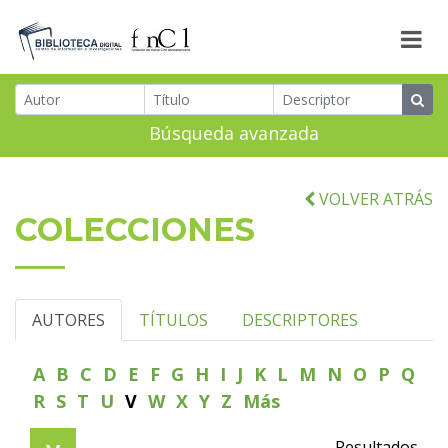
Búsqueda avanzada
VOLVER ATRÁS
COLECCIONES
AUTORES
TÍTULOS
DESCRIPTORES
A
B
C
D
E
F
G
H
I
J
K
L
M
N
O
P
Q
R
S
T
U
V
W
X
Y
Z
Más
Resultados