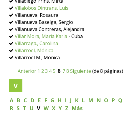
Villadiego Prins, Mirta
Villalobos Dintrans, Luis
Villanueva, Rosaura
Villanueva Baselga, Sergio
Villanueva Contreras, Alejandra
Villar Mora, María Karla
- Cuba
Villarraga., Carolina
Villarroel, Mónica
Villarroel M., Mónica
6
Anterior
1
2
3
4
5
7
8
Siguiente
(de 8 páginas)
V
A
B
C
D
E
F
G
H
I
J
K
L
M
N
O
P
Q
R
S
T
U
V
W
X
Y
Z
Más