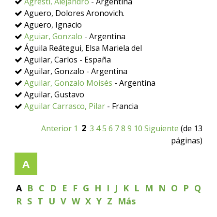
Agresti, Alejandro
- Argentina
Aguero, Dolores Aronovich.
Aguero, Ignacio
Aguiar, Gonzalo
- Argentina
Águila Reátegui, Elsa Mariela del
Aguilar, Carlos - España
Aguilar, Gonzalo - Argentina
Aguilar, Gonzalo Moisés
- Argentina
Aguilar, Gustavo
Aguilar Carrasco, Pilar
- Francia
2
Anterior
1
3
4
5
6
7
8
9
10
Siguiente
(de 13
páginas)
A
A
B
C
D
E
F
G
H
I
J
K
L
M
N
O
P
Q
R
S
T
U
V
W
X
Y
Z
Más