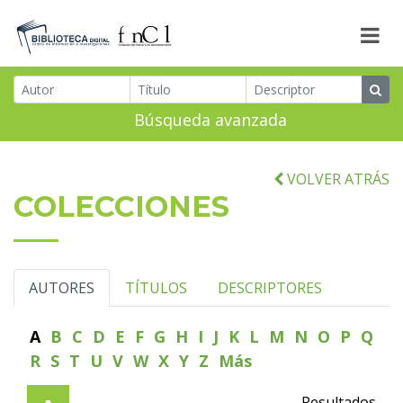
Búsqueda avanzada
VOLVER ATRÁS
COLECCIONES
AUTORES
TÍTULOS
DESCRIPTORES
A
B
C
D
E
F
G
H
I
J
K
L
M
N
O
P
Q
R
S
T
U
V
W
X
Y
Z
Más
Resultados