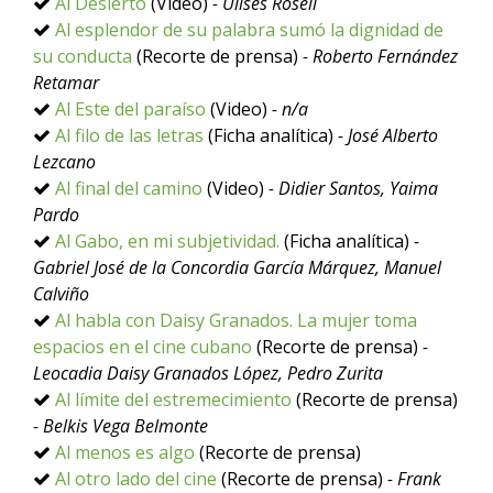
Al Desierto
(Video)
- Ulises Rosell
Al esplendor de su palabra sumó la dignidad de
su conducta
(Recorte de prensa)
- Roberto Fernández
Retamar
Al Este del paraíso
(Video)
- n/a
Al filo de las letras
(Ficha analítica)
- José Alberto
Lezcano
Al final del camino
(Video)
- Didier Santos, Yaima
Pardo
Al Gabo, en mi subjetividad.
(Ficha analítica)
-
Gabriel José de la Concordia García Márquez, Manuel
Calviño
Al habla con Daisy Granados. La mujer toma
espacios en el cine cubano
(Recorte de prensa)
-
Leocadia Daisy Granados López, Pedro Zurita
Al límite del estremecimiento
(Recorte de prensa)
- Belkis Vega Belmonte
Al menos es algo
(Recorte de prensa)
Al otro lado del cine
(Recorte de prensa)
- Frank