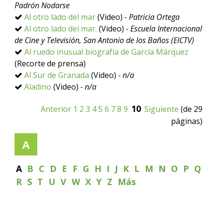
Padrón Nodarse
Al otro lado del mar
(Video)
- Patricia Ortega
Al otro lado del mar.
(Video)
- Escuela Internacional
de Cine y Televisión, San Antonio de los Baños (EICTV)
Al ruedo inusual biografía de García Márquez
(Recorte de prensa)
Al Sur de Granada
(Video)
- n/a
Aladino
(Video)
- n/a
10
Anterior
1
2
3
4
5
6
7
8
9
Siguiente
(de 29
páginas)
A
A
B
C
D
E
F
G
H
I
J
K
L
M
N
O
P
Q
R
S
T
U
V
W
X
Y
Z
Más