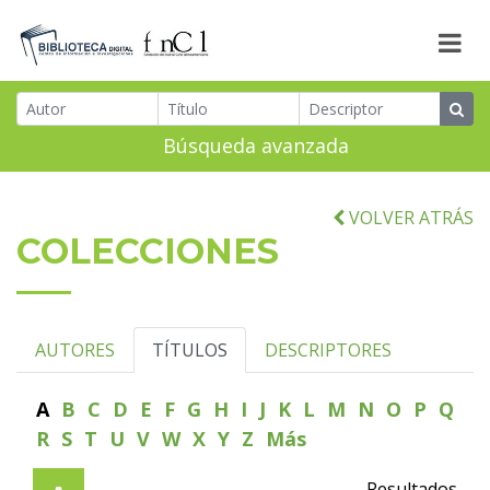
Búsqueda avanzada
VOLVER ATRÁS
COLECCIONES
AUTORES
TÍTULOS
DESCRIPTORES
A
B
C
D
E
F
G
H
I
J
K
L
M
N
O
P
Q
R
S
T
U
V
W
X
Y
Z
Más
Resultados