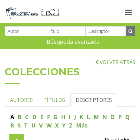
Búsqueda avanzada
VOLVER ATRÁS
COLECCIONES
AUTORES
TÍTULOS
DESCRIPTORES
A
B
C
D
E
F
G
H
I
J
K
L
M
N
O
P
Q
R
S
T
U
V
W
X
Y
Z
Más
Resultados