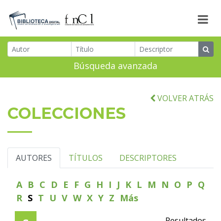
Búsqueda avanzada
VOLVER ATRÁS
COLECCIONES
AUTORES
TÍTULOS
DESCRIPTORES
A
B
C
D
E
F
G
H
I
J
K
L
M
N
O
P
Q
R
S
T
U
V
W
X
Y
Z
Más
Resultados