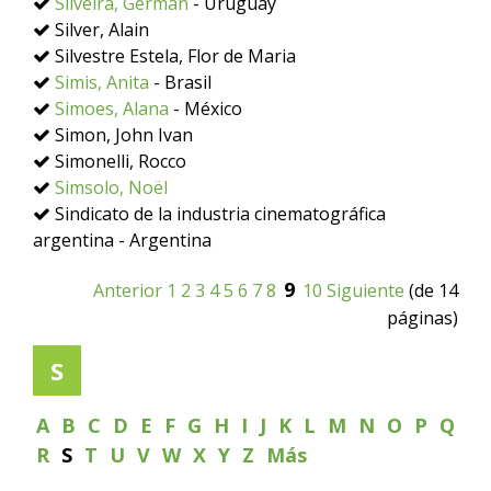
Silveira, Germán
- Uruguay
Silver, Alain
Silvestre Estela, Flor de Maria
Simis, Anita
- Brasil
Simoes, Alana
- México
Simon, John Ivan
Simonelli, Rocco
Simsolo, Noël
Sindicato de la industria cinematográfica
argentina - Argentina
9
Anterior
1
2
3
4
5
6
7
8
10
Siguiente
(de 14
páginas)
S
A
B
C
D
E
F
G
H
I
J
K
L
M
N
O
P
Q
R
S
T
U
V
W
X
Y
Z
Más