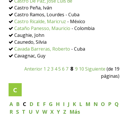
Castro De Paz, José Luis de
Castro Peña, Iván
Castro Ramos, Lourdes - Cuba
Castro Ricalde, Maricruz
- México
Cataño Panesso, Mauricio
- Colombia
Caughie, John
Caunedo, Silvia
Cavada Barreras, Roberto
- Cuba
Cavagnac, Guy
8
Anterior
1
2
3
4
5
6
7
9
10
Siguiente
(de 19
páginas)
C
A
B
C
D
E
F
G
H
I
J
K
L
M
N
O
P
Q
R
S
T
U
V
W
X
Y
Z
Más