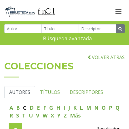
Búsqueda avanzada
VOLVER ATRÁS
COLECCIONES
AUTORES
TÍTULOS
DESCRIPTORES
A
B
C
D
E
F
G
H
I
J
K
L
M
N
O
P
Q
R
S
T
U
V
W
X
Y
Z
Más
Resultados