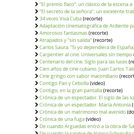
"El premio flaco": un clásico de la escena a 
"El secreto de la señora", un excelente tra
34 veces Viva Cuba
(recorte)
Adaptación cinematográfica de Ardiente p
Amorosos fantasmas
(recorte)
Atrapados y "sin salida"
(recorte)
Carlos Saura. "Si yo dependiera de Españ
Carpentier al cine. Universales sin tiempo
Centenario del cine. Siglo para las luces
(r
Cien años de cine cubano. Juan Carlos Tab
Cine gringo con sabor macondiano
(recor
Contigo Pan y Cebolla
(video)
Contigo, en la gran pantalla
(recorte)
Crónica de un espectador. El siglo de las l
Crónica de un espectador. María Antonia
(
Crónica de un matrimonio mal avenido
(do
Crónica de una fuga
(video)
De cuando Arguedas entró a la obra de S
De cuando la sangre de Hanna Schygulla 