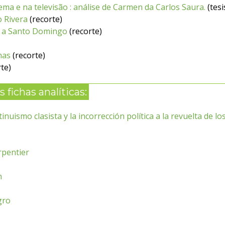
ema e na televisão : análise de Carmen da Carlos Saura.
(tesi
o Rivera
(recorte)
ar a Santo Domingo
(recorte)
mas
(recorte)
te)
 fichas analíticas:
inuismo clasista y la incorrección política a la revuelta de l
arpentier
n
gro