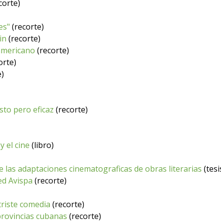
corte)
ces"
(recorte)
in
(recorte)
americano
(recorte)
orte)
e)
sto pero eficaz
(recorte)
 el cine
(libro)
 las adaptaciones cinematograficas de obras literarias
(tesi
ed Avispa
(recorte)
triste comedia
(recorte)
 provincias cubanas
(recorte)