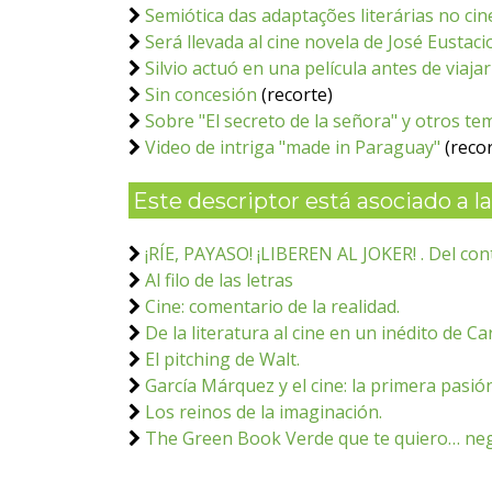
Semiótica das adaptações literárias no cin
Será llevada al cine novela de José Eustaci
Silvio actuó en una película antes de viaj
Sin concesión
(recorte)
Sobre "El secreto de la señora" y otros te
Video de intriga "made in Paraguay"
(recor
Este descriptor está asociado a las
¡RÍE, PAYASO! ¡LIBEREN AL JOKER! . Del cont
Al filo de las letras
Cine: comentario de la realidad.
De la literatura al cine en un inédito de C
El pitching de Walt.
García Márquez y el cine: la primera pasió
Los reinos de la imaginación.
The Green Book Verde que te quiero… ne