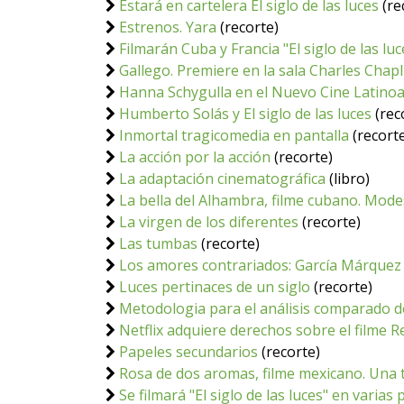
Estará en cartelera El siglo de las luces
(re
Estrenos. Yara
(recorte)
Filmarán Cuba y Francia "El siglo de las lu
Gallego. Premiere en la sala Charles Chapl
Hanna Schygulla en el Nuevo Cine Latino
Humberto Solás y El siglo de las luces
(rec
Inmortal tragicomedia en pantalla
(recort
La acción por la acción
(recorte)
La adaptación cinematográfica
(libro)
La bella del Alhambra, filme cubano. Mode
La virgen de los diferentes
(recorte)
Las tumbas
(recorte)
Los amores contrariados: García Márquez y
Luces pertinaces de un siglo
(recorte)
Metodologia para el análisis comparado de
Netflix adquiere derechos sobre el filme R
Papeles secundarios
(recorte)
Rosa de dos aromas, filme mexicano. Una 
Se filmará "El siglo de las luces" en varias