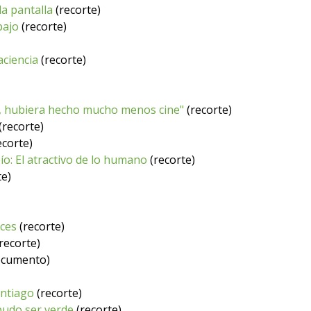
la pantalla
(recorte)
bajo
(recorte)
aciencia
(recorte)
a, hubiera hecho mucho menos cine"
(recorte)
(recorte)
ecorte)
ío: El atractivo de lo humano
(recorte)
te)
uces
(recorte)
recorte)
cumento)
antiago
(recorte)
pudo ser verde
(recorte)