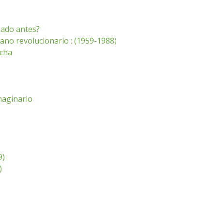
sado antes?
ano revolucionario : (1959-1988)
ncha
imaginario
9)
)