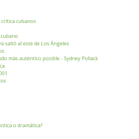
y crítica cubanos
ne cubano
ya saltó al este de Los Ángeles
os
odo más auténtico posible - Sydney Pollack
ca
2001
tos
ntica o dramática?