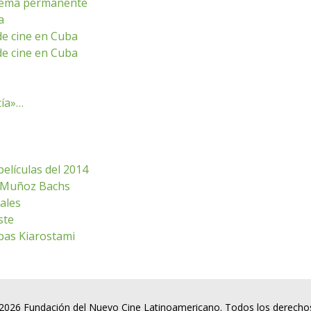
 tema permanente
a
 de cine en Cuba
 de cine en Cuba
cía»…
películas del 2014
e: Muñoz Bachs
ales
ste
bbas Kiarostami
2026 Fundación del Nuevo Cine Latinoamericano. Todos los derecho