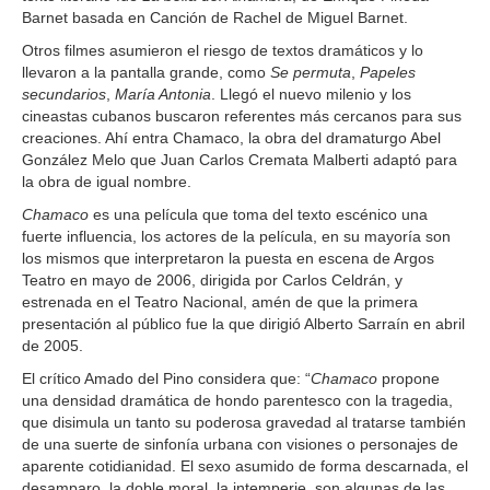
Barnet basada en Canción de Rachel de Miguel Barnet.
Otros filmes asumieron el riesgo de textos dramáticos y lo
llevaron a la pantalla grande, como
Se permuta
,
Papeles
secundarios
,
María Antonia
. Llegó el nuevo milenio y los
cineastas cubanos buscaron referentes más cercanos para sus
creaciones. Ahí entra Chamaco, la obra del dramaturgo Abel
González Melo que Juan Carlos Cremata Malberti adaptó para
la obra de igual nombre.
Chamaco
es una película que toma del texto escénico una
fuerte influencia, los actores de la película, en su mayoría son
los mismos que interpretaron la puesta en escena de Argos
Teatro en mayo de 2006, dirigida por Carlos Celdrán, y
estrenada en el Teatro Nacional, amén de que la primera
presentación al público fue la que dirigió Alberto Sarraín en abril
de 2005.
El crítico Amado del Pino considera que: “
Chamaco
propone
una densidad dramática de hondo parentesco con la tragedia,
que disimula un tanto su poderosa gravedad al tratarse también
de una suerte de sinfonía urbana con visiones o personajes de
aparente cotidianidad. El sexo asumido de forma descarnada, el
desamparo, la doble moral, la intemperie, son algunas de las