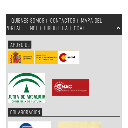
QUIENES SOMOS
CONTACTOS
MAPA DEL
|
|
PORTAL
FNCL
BIBLIOTECA
OCAL
|
|
|
APOYO DE
COLABORACION