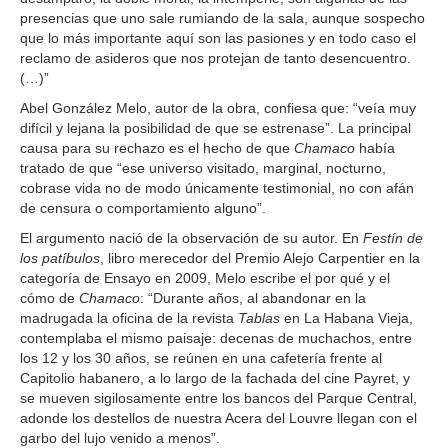
presencias que uno sale rumiando de la sala, aunque sospecho
que lo más importante aquí son las pasiones y en todo caso el
reclamo de asideros que nos protejan de tanto desencuentro.
(…)”
Abel González Melo, autor de la obra, confiesa que: “veía muy
difícil y lejana la posibilidad de que se estrenase”. La principal
causa para su rechazo es el hecho de que
Chamaco
había
tratado de que “ese universo visitado, marginal, nocturno,
cobrase vida no de modo únicamente testimonial, no con afán
de censura o comportamiento alguno”.
El argumento nació de la observación de su autor. En
Festín de
los patíbulos
, libro merecedor del Premio Alejo Carpentier en la
categoría de Ensayo en 2009, Melo escribe el por qué y el
cómo de
Chamaco
: “Durante años, al abandonar en la
madrugada la oficina de la revista
Tablas
en La Habana Vieja,
contemplaba el mismo paisaje: decenas de muchachos, entre
los 12 y los 30 años, se reúnen en una cafetería frente al
Capitolio habanero, a lo largo de la fachada del cine Payret, y
se mueven sigilosamente entre los bancos del Parque Central,
adonde los destellos de nuestra Acera del Louvre llegan con el
garbo del lujo venido a menos”.