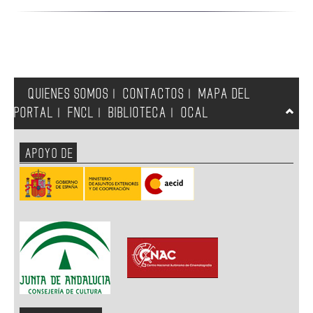
QUIENES SOMOS
CONTACTOS
MAPA DEL
|
|
PORTAL
FNCL
BIBLIOTECA
OCAL
|
|
|
APOYO DE