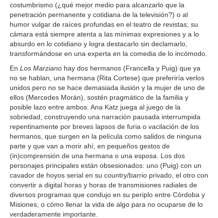
costumbrismo (¿qué mejor medio para alcanzarlo que la
penetración permanente y cotidiana de la televisión?) o al
humor vulgar de raíces profundas en el teatro de revistas; su
cámara está siempre atenta a las mínimas expresiones y a lo
absurdo en lo cotidiano y logra destacarlo sin declamarlo,
transformándose en una experta en la comedia de lo incómodo.
En
Los Marziano
hay dos hermanos (Francella y Puig) que ya
no se hablan, una hermana (Rita Cortese) que preferiría verlos
unidos pero no se hace demasiada ilusión y la mujer de uno de
ellos (Mercedes Morán), sostén pragmático de la familia y
posible lazo entre ambos. Ana Katz juega al juego de la
sobriedad, construyendo una narración pausada interrumpida
repentinamente por breves lapsos de furia o vacilación de los
hermanos, que surgen en la película como salidos de ninguna
parte y que van a morir ahí, en pequeños gestos de
(in)comprensión de una hermana o una esposa. Los dos
personajes principales están obsesionados: uno (Puig) con un
cavador de hoyos serial en su country/barrio privado, el otro con
convertir a digital horas y horas de transmisiones radiales de
diversos programas que condujo en su periplo entre Córdoba y
Misiones; o cómo llenar la vida de algo para no ocuparse de lo
verdaderamente importante.