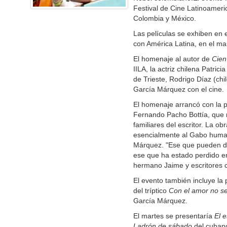
Festival de Cine Latinoameri
Colombia y México.
Las películas se exhiben en e
con América Latina, en el ma
El homenaje al autor de
Cien
IILA, la actriz chilena Patric
de Trieste, Rodrigo Díaz (chi
García Márquez con el cine.
El homenaje arrancó con la 
Fernando Pacho Bottía, que 
familiares del escritor. La 
esencialmente al Gabo human
Márquez. "Ese que pueden dev
ese que ha estado perdido en
hermano Jaime y escritores c
El evento también incluye la
del tríptico
Con el amor no s
García Márquez.
El martes se presentaría
El 
Ladrón de sábado
del cubano