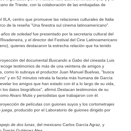
cano de Trieste, con la colaboración de las embajadas de
l IILA, centro que promueve las relaciones culturales de Italia
rco de la reseña "Una finestra sul cinema latinoamericano".
 años de soledad
fue presentado por la secretaria cultural del
ia Rivadeneira, y el director del Festival del Cine Latinoamericano
leno), quienes destacaron la estrecha relación que ha tenido
proyección del documental
Buscando a Gabo
del cineasta Luis
recoge testimonios de más de una veintena de amigos y
obra, como lo subraya el productor Juan Manuel Buelvas, "busca
o" y en 52 minutos retrata la faceta más humana de García
elar los amigos que han estado con él a lo largo de su vida,
 los datos biográficos", afirmó.Destacan testimonios de su
omo Alvaro Mutis y periodistas que trabajaron con él.
 proyección de películas con guiones suyos y los cortometrajes
e juega
, producido por el Laboratorio de guiones dirigido por
espejo de dos lunas
, del mexicano Carlos García Agraz, y
 Tomás Gutiérrez Alea.