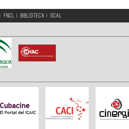
FNCL
BIBLIOTECA
OCAL
|
|
|