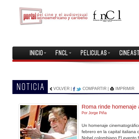
INICIO
FNCL
PELICULAS
CINEAS
NOTICIA
VOLVER
|
COMPARTIR
|
IMPRIMIR
Roma rinde homenaje 
Por Jorge Piña
Un homenaje cinematográfico 
febrero en la capital italiana
Nobel colombiano.El evento fu