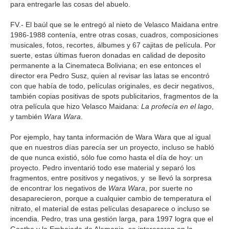
para entregarle las cosas del abuelo.
FV.- El baúl que se le entregó al nieto de Velasco Maidana entre
1986-1988 contenía, entre otras cosas, cuadros, composiciones
musicales, fotos, recortes, álbumes y 67 cajitas de película. Por
suerte, estas últimas fueron donadas en calidad de deposito
permanente a la Cinemateca Boliviana; en ese entonces el
director era Pedro Susz, quien al revisar las latas se encontró
con que había de todo, películas originales, es decir negativos,
también copias positivas de spots publicitarios, fragmentos de la
otra película que hizo Velasco Maidana:
La profecía en el lago
,
y también
Wara Wara
.
Por ejemplo, hay tanta información de Wara Wara que al igual
que en nuestros días parecía ser un proyecto, incluso se habló
de que nunca existió, sólo fue como hasta el día de hoy: un
proyecto. Pedro inventarió todo ese material y separó los
fragmentos, entre positivos y negativos, y se llevó la sorpresa
de encontrar los negativos de
Wara Wara
, por suerte no
desaparecieron, porque a cualquier cambio de temperatura el
nitrato, el material de estas películas desaparece o incluso se
incendia. Pedro, tras una gestión larga, para 1997 logra que el