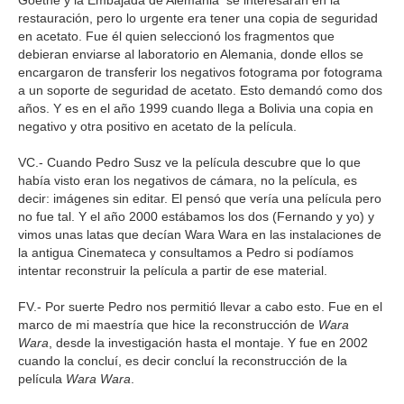
Goethe y la Embajada de Alemania se interesaran en la
restauración, pero lo urgente era tener una copia de seguridad
en acetato. Fue él quien seleccionó los fragmentos que
debieran enviarse al laboratorio en Alemania, donde ellos se
encargaron de transferir los negativos fotograma por fotograma
a un soporte de seguridad de acetato. Esto demandó como dos
años. Y es en el año 1999 cuando llega a Bolivia una copia en
negativo y otra positivo en acetato de la película.
VC.- Cuando Pedro Susz ve la película descubre que lo que
había visto eran los negativos de cámara, no la película, es
decir: imágenes sin editar. El pensó que vería una película pero
no fue tal. Y el año 2000 estábamos los dos (Fernando y yo) y
vimos unas latas que decían Wara Wara en las instalaciones de
la antigua Cinemateca y consultamos a Pedro si podíamos
intentar reconstruir la película a partir de ese material.
FV.- Por suerte Pedro nos permitió llevar a cabo esto. Fue en el
marco de mi maestría que hice la reconstrucción de
Wara
Wara
, desde la investigación hasta el montaje. Y fue en 2002
cuando la concluí, es decir concluí la reconstrucción de la
película
Wara Wara
.