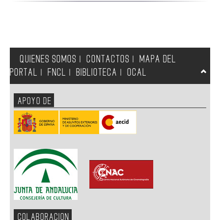
QUIENES SOMOS
CONTACTOS
MAPA DEL
|
|
PORTAL
FNCL
BIBLIOTECA
OCAL
|
|
|
APOYO DE
COLABORACION