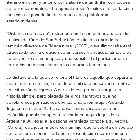
literario en cine, y tercero por tratarse de un thriller con toques
de terror sobrenatural. La apuesta resultó exitosa, al ser la cinta
más vista el pasado fin de semana en la plataforma
estadounidense.
"Distancia de rescate", estrenada en la competencia oficial del
Festival de Cine de San Sebastián, es fiel a la obra de la
también directora de "Madeinusa" (2005), cuya filmografía está
atravesada por la creación de universos hipnóticos, atmósferas
opresivas, realismo mágico y una sensibilidad particular para
narrar historias vinculadas a los entornos femeninos.
La distancia a la que se refiere el título es aquella que separa a
una madre de su hijo, la que le permitiría o no salvarlo frente a
una situación peligrosa. A partir de esa premisa surge una
historia simple, pero plagada de giros narrativos que no
develaremos por razones obvias. Una joven mujer, Amanda,
llega con su pequeña hija a pasar unas vacaciones a un
recóndito pueblo campestre ubicado en algún lugar de la
Argentina. Al llegar a la casona veraniega conoce a su vecina
(Carola), otra joven madre con un hijo, que le cuenta un secreto
que afectará a todos. Toda esta presentación ocurre con una
voz en off presente que no narra lo que ocurre, sino que dialoga