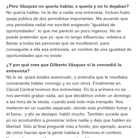
¿Pero Vázquez no quería hablar, o quería y no lo dejaban?
No quería hablar, no le dio a nadie una entrevista. Incluso hubo
queja pública de dos periodistas importantes. Me acuerdo que
una periodista radial me escribió exigiendo “igualdad de
oportunidades”, lo que me pareció un poco ingenuo. No se
puede pretender que yo -que no tengo influencias- volviera a
llamar a todas las personas que se movilizaron, para
conseguirle a ella esa entrevista, en nombre de una igualdad de
oportunidades que no existe.
¿Y por qué cree que Gilberto Vázquez sí le concedió la
entrevista?
No lo sé, quizá estaba asesorado, o entendía que le resultaba
conveniente hablar conmigo y no con otros. Finalmente en
Cárcel Central tuvimos dos entrevistas. En la a primera no se
nos permitió grabar nada, así que decidimos volver un domingo
a las hora de la siesta, cuando está todo más tranquilo. Nos
metieron en un cuartito separado -donde está prohibido fumar y
él fuma-, y ahí se destapó, habló mucho. También sucede que
yo no acostumbro a presionar sobre nadie y dejo que hablen en
libertad. Sólo al final pregunté más a fondo, por ejemplo, acerca
de cómo hacían que la gente hablara. Entonces el confesó,