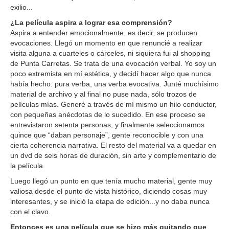
exilio...
¿La película aspira a lograr esa comprensión?
Aspira a entender emocionalmente, es decir, se producen
evocaciones. Llegó un momento en que renuncié a realizar
visita alguna a cuarteles o cárceles, ni siquiera fui al shopping
de Punta Carretas. Se trata de una evocación verbal. Yo soy un
poco extremista en mí estética, y decidí hacer algo que nunca
había hecho: pura verba, una verba evocativa. Junté muchísimo
material de archivo y al final no puse nada, sólo trozos de
películas mías. Generé a través de mí mismo un hilo conductor,
con pequeñas anécdotas de lo sucedido. En ese proceso se
entrevistaron setenta personas, y finalmente seleccionamos
quince que “daban personaje”, gente reconocible y con una
cierta coherencia narrativa. El resto del material va a quedar en
un dvd de seis horas de duración, sin arte y complementario de
la película.
Luego llegó un punto en que tenía mucho material, gente muy
valiosa desde el punto de vista histórico, diciendo cosas muy
interesantes, y se inició la etapa de edición...y no daba nunca
con el clavo.
Entonces es una película que se hizo más quitando que