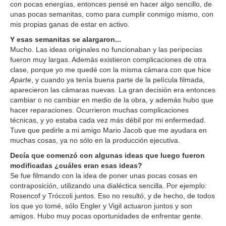
con pocas energías, entonces pensé en hacer algo sencillo, de
unas pocas semanitas, como para cumplir conmigo mismo, con
mis propias ganas de estar en activo.
Y esas semanitas se alargaron...
Mucho. Las ideas originales no funcionaban y las peripecias
fueron muy largas. Además existieron complicaciones de otra
clase, porque yo me quedé con la misma cámara con que hice
Aparte
, y cuando ya tenía buena parte de la película filmada,
aparecieron las cámaras nuevas. La gran decisión era entonces
cambiar o no cambiar en medio de la obra, y además hubo que
hacer reparaciones. Ocurrieron muchas complicaciones
técnicas, y yo estaba cada vez más débil por mi enfermedad.
Tuve que pedirle a mi amigo Mario Jacob que me ayudara en
muchas cosas, ya no sólo en la producción ejecutiva.
Decía que comenzó con algunas ideas que luego fueron
modificadas ¿cuáles eran esas ideas?
Se fue filmando con la idea de poner unas pocas cosas en
contraposición, utilizando una dialéctica sencilla. Por ejemplo:
Rosencof y Tróccoli juntos. Eso no resultó, y de hecho, de todos
los que yo tomé, sólo Engler y Vigil actuaron juntos y son
amigos. Hubo muy pocas oportunidades de enfrentar gente.