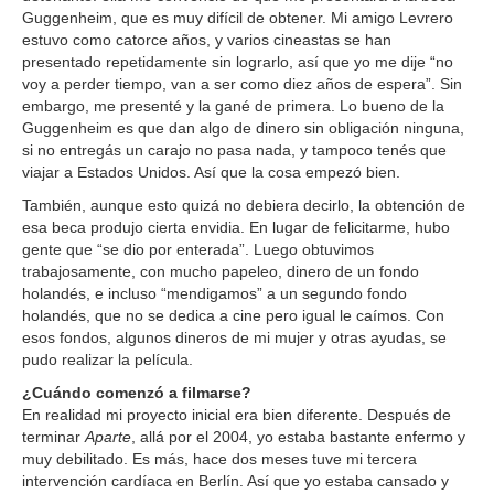
Guggenheim, que es muy difícil de obtener. Mi amigo Levrero
estuvo como catorce años, y varios cineastas se han
presentado repetidamente sin lograrlo, así que yo me dije “no
voy a perder tiempo, van a ser como diez años de espera”. Sin
embargo, me presenté y la gané de primera. Lo bueno de la
Guggenheim es que dan algo de dinero sin obligación ninguna,
si no entregás un carajo no pasa nada, y tampoco tenés que
viajar a Estados Unidos. Así que la cosa empezó bien.
También, aunque esto quizá no debiera decirlo, la obtención de
esa beca produjo cierta envidia. En lugar de felicitarme, hubo
gente que “se dio por enterada”. Luego obtuvimos
trabajosamente, con mucho papeleo, dinero de un fondo
holandés, e incluso “mendigamos” a un segundo fondo
holandés, que no se dedica a cine pero igual le caímos. Con
esos fondos, algunos dineros de mi mujer y otras ayudas, se
pudo realizar la película.
¿Cuándo comenzó a filmarse?
En realidad mi proyecto inicial era bien diferente. Después de
terminar
Aparte
, allá por el 2004, yo estaba bastante enfermo y
muy debilitado. Es más, hace dos meses tuve mi tercera
intervención cardíaca en Berlín. Así que yo estaba cansado y