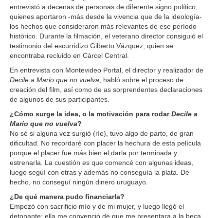
entrevistó a decenas de personas de diferente signo político,
quienes aportaron -más desde la vivencia que de la ideología-
los hechos que consideraron más relevantes de ese período
histórico. Durante la filmación, el veterano director consiguió el
testimonio del escurridizo Gilberto Vázquez, quien se
encontraba recluido en Cárcel Central.
En entrevista con Montevideo Portal, el director y realizador de
Decile a Mario que no
vuelva
, habló sobre el proceso de
creación del film, así como de as sorprendentes declaraciones
de algunos de sus participantes.
¿Cómo surge la idea, o la motivación para rodar
Decile a
Mario que no vuelva
?
No sé si alguna vez surgió (ríe), tuvo algo de parto, de gran
dificultad. No recordaré con placer la hechura de esta película
porque el placer fue más bien el darla por terminada y
estrenarla. La cuestión es que comencé con algunas ideas,
luego seguí con otras y además no conseguía la plata. De
hecho, no conseguí ningún dinero uruguayo.
¿De qué manera pudo financiarla?
Empezó con sacrificio mío y de mi mujer, y luego llegó el
detonante: ella me convenció de que me presentara a la beca