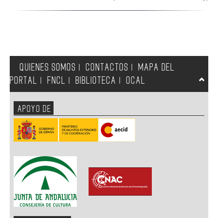
QUIENES SOMOS
CONTACTOS
MAPA DEL
|
|
PORTAL
FNCL
BIBLIOTECA
OCAL
|
|
|
APOYO DE