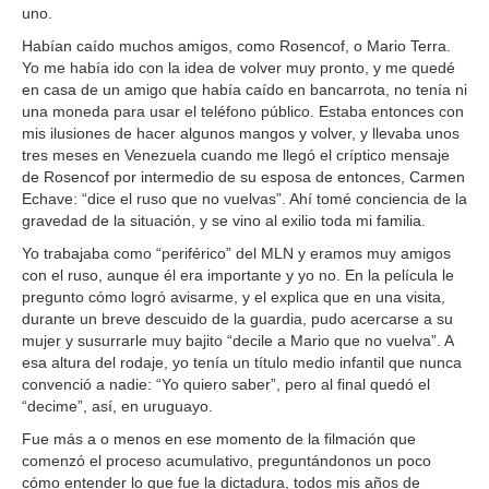
uno.
Habían caído muchos amigos, como Rosencof, o Mario Terra.
Yo me había ido con la idea de volver muy pronto, y me quedé
en casa de un amigo que había caído en bancarrota, no tenía ni
una moneda para usar el teléfono público. Estaba entonces con
mis ilusiones de hacer algunos mangos y volver, y llevaba unos
tres meses en Venezuela cuando me llegó el críptico mensaje
de Rosencof por intermedio de su esposa de entonces, Carmen
Echave: “dice el ruso que no vuelvas”. Ahí tomé conciencia de la
gravedad de la situación, y se vino al exilio toda mi familia.
Yo trabajaba como “periférico” del MLN y eramos muy amigos
con el ruso, aunque él era importante y yo no. En la película le
pregunto cómo logró avisarme, y el explica que en una visita,
durante un breve descuido de la guardia, pudo acercarse a su
mujer y susurrarle muy bajito “decile a Mario que no vuelva”. A
esa altura del rodaje, yo tenía un título medio infantil que nunca
convenció a nadie: “Yo quiero saber”, pero al final quedó el
“decime”, así, en uruguayo.
Fue más a o menos en ese momento de la filmación que
comenzó el proceso acumulativo, preguntándonos un poco
cómo entender lo que fue la dictadura, todos mis años de