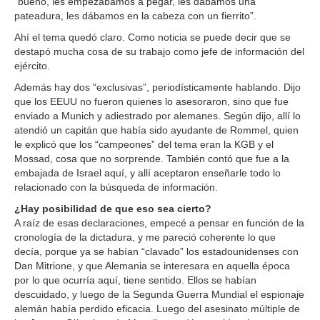
“bueno, les empezábamos a pegar, les dábamos una
pateadura, les dábamos en la cabeza con un fierrito”.
Ahí el tema quedó claro. Como noticia se puede decir que se
destapó mucha cosa de su trabajo como jefe de información del
ejército.
Además hay dos “exclusivas”, periodísticamente hablando. Dijo
que los EEUU no fueron quienes lo asesoraron, sino que fue
enviado a Munich y adiestrado por alemanes. Según dijo, allí lo
atendió un capitán que había sido ayudante de Rommel, quien
le explicó que los “campeones” del tema eran la KGB y el
Mossad, cosa que no sorprende. También contó que fue a la
embajada de Israel aquí, y allí aceptaron enseñarle todo lo
relacionado con la búsqueda de información.
¿Hay posibilidad de que eso sea cierto?
A raíz de esas declaraciones, empecé a pensar en función de la
cronología de la dictadura, y me pareció coherente lo que
decía, porque ya se habían “clavado” los estadounidenses con
Dan Mitrione, y que Alemania se interesara en aquella época
por lo que ocurría aquí, tiene sentido. Ellos se habían
descuidado, y luego de la Segunda Guerra Mundial el espionaje
alemán había perdido eficacia. Luego del asesinato múltiple de