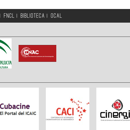
FNCL
BIBLIOTECA
OCAL
|
|
|