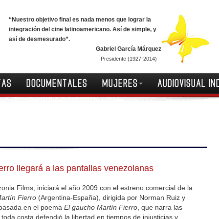
“Nuestro objetivo final es nada menos que lograr la
integración del cine latinoamericano. Así de simple, y
así de desmesurado”.
Gabriel García Márquez
Presidente (1927-2014)
TAS
DOCUMENTALES
MUJERES
AUDIOVISUAL IN
erro llegará a las pantallas venezolanas
onia Films, iniciará el año 2009 con el estreno comercial de la
artín Fierro
(Argentina-España), dirigida por Norman Ruiz y
a basada en el poema
El gaucho Martín Fierro
, que narra las
oda costa defendió la libertad en tiempos de injusticias y