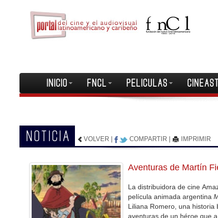
INICIO
FNCL
PELICULAS
CINEAS
NOTICIA
VOLVER
|
COMPARTIR
|
IMPRIMIR
Aventuras de Martín Fi
La distribuidora de cine Amaz
película animada argentina
M
Liliana Romero, una histori
aventuras de un héroe que a t