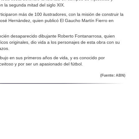
en la segunda mitad del siglo XIX.
iciparon más de 100 ilustradores, con la misión de construir la
o José Hernández, quien publicó El Gaucho Martín Fierro en
recién desaparecido dibujante Roberto Fontanarrosa, quien
cos originales, dio vida a los personajes de esta obra con su
razos.
ibujo en sus primeros años de vida, y es conocido por
ceitoso
y por ser un apasionado del fútbol.
(Fuente: ABN)